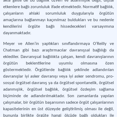
akla gelse de bu bağlılık özveri ve adanmışlık değil, dışsal
etkenlere bağlı zorunluluk ifade etmektedir. Normatif bağlılık,
çalışanların ahlaki sorumluluk duygularıyla örgütün
amaçlarına bağlanmayı kaçınılmaz buldukları ve bu nedenle
kendilerini örgüte bağlı hissedecekleri varsayımına
dayanmaktadır.
Meyer ve Allen’in yaptıkları sınıflandırmaya O’Reilly ve
Chatman gibi bazı araştırmacılar davranışsal bağlılığı da
eklediler. Davranışsal bağlılıkta çalışan, kendi davranışlarının
örgütün beklentilerine uyumlu olmasına özen
göstermektedir. Örgütlerde bağlılık şeklinde adlandırılan
davranışlar iyi asker davranışı veya iyi asker sendromu, pro-
sosyal örgütsel davranış ya da örgütsel spontanelik, örgütsel
adanmışlık, örgütsel bağlılık, örgütsel özdeşim sağlama
biçiminde de adlandırılmaktadır. Son zamanlarda yapılan
çalışmalar, bir örgütün başarısının sadece örgüt çalışanlarının
kapasitelerinin en üst düzeyde geliştirilmiş olması ile değil,
bununla birlikte örgüte hangi ölçüde bağlı oldukları ile