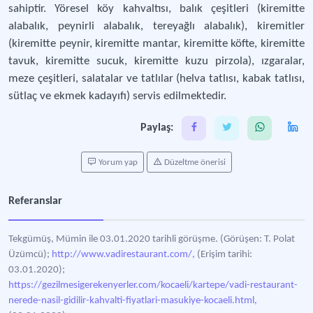
sahiptir. Yöresel köy kahvaltısı, balık çeşitleri (kiremitte
alabalık, peynirli alabalık, tereyağlı alabalık), kiremitler
(kiremitte peynir, kiremitte mantar, kiremitte köfte, kiremitte
tavuk, kiremitte sucuk, kiremitte kuzu pirzola), ızgaralar,
meze çeşitleri, salatalar ve tatlılar (helva tatlısı, kabak tatlısı,
sütlaç ve ekmek kadayıfı) servis edilmektedir.
Paylaş:
Yorum yap
Düzeltme önerisi
Referanslar
Tekgümüş, Mümin ile 03.01.2020 tarihli görüşme. (Görüşen: T. Polat
Üzümcü);
http://www.vadirestaurant.com/,
(Erişim tarihi:
03.01.2020);
https://gezilmesigerekenyerler.com/kocaeli/kartepe/vadi-restaurant-
nerede-nasil-gidilir-kahvalti-fiyatlari-masukiye-kocaeli.html,