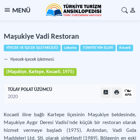
MENÜ
Maşukiye Vadi Restoran
YİYECEK VE İÇECEK İŞLETMECİLİĞİ
Lokanta
TÜRKİYE'NİN İLLERİ
Kocaeli
Yiyecek-içecek işletmesi.
(Maşukiye, Kartepe, Kocaeli, 1975)
TÜLAY POLAT ÜZÜMCÜ
2020
Kocaeli iline bağlı Kartepe ilçesinin Maşukiye beldesinde,
Maşukiye Aygır Deresi Vadisi'nde küçük bir restoran olarak
hizmet vermeye başladı (1975). Ardından, Vadi Gıda
Maddeleri Ltd. Şti. olarak şirketleşti (1989). Bölgenin en eski