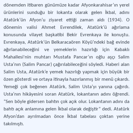
dönemden itibaren günümüze kadar Afyonkarahisar’ın yerel
ürünlerini sunduğu bir lokanta olarak gelen İkbal, adını
Atatürk’ün Afyon’u ziyaret ettiği zaman aldı (1934). O
dönemin valisi Ahmet Evrendilek, Atatürk’ü ağırlama
konusunda vilayet başkatibi Bekir Evrenkaya ile konuştu.
Evrenkaya, Atatürk’ün Belkaracaören Köyü’ndeki bağ evinde
ağırlanabileceğini ve yemeklerin hazırlığı için Kabaklı
Mahallesi'nin muhtarı Mustafa Pancar’ın oğlu aşçı Salim
Usta’nın (Salim Pancar) çağırılabileceğini söyledi. Haberi alan
Salim Usta, Atatürk’e yemek hazırlığı yapmak için büyük bir
özen gösterdi ve ortaya itinayla hazırlanmış bir menü çıkardı.
Yemeği çok beğenen Atatürk, Salim Usta’yı yanına çağırdı.
Usta’nın hikâyesini soran Atatürk, lokantanın adını öğrendi.
“Sen böyle gidersen bahtın çok açık olur. Lokantanın adını da
bahtı açık anlamına gelen İkbal olarak değiştir” dedi. Atatürk
Afyon’dan ayrılmadan önce İkbal tabelası çoktan yerine
takılmıştı.