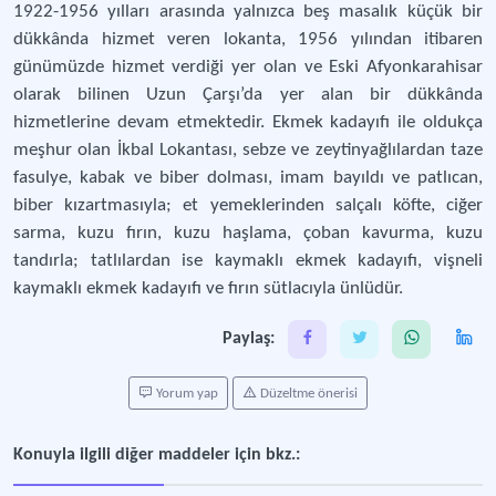
1922-1956 yılları arasında yalnızca beş masalık küçük bir
dükkânda hizmet veren lokanta, 1956 yılından itibaren
günümüzde hizmet verdiği yer olan ve Eski Afyonkarahisar
olarak bilinen Uzun Çarşı’da yer alan bir dükkânda
hizmetlerine devam etmektedir. Ekmek kadayıfı ile oldukça
meşhur olan İkbal Lokantası, sebze ve zeytinyağlılardan taze
fasulye, kabak ve biber dolması, imam bayıldı ve patlıcan,
biber kızartmasıyla; et yemeklerinden salçalı köfte, ciğer
sarma, kuzu fırın, kuzu haşlama, çoban kavurma, kuzu
tandırla; tatlılardan ise kaymaklı ekmek kadayıfı, vişneli
kaymaklı ekmek kadayıfı ve fırın sütlacıyla ünlüdür.
Paylaş:
Yorum yap
Düzeltme önerisi
Konuyla ilgili diğer maddeler için bkz.: