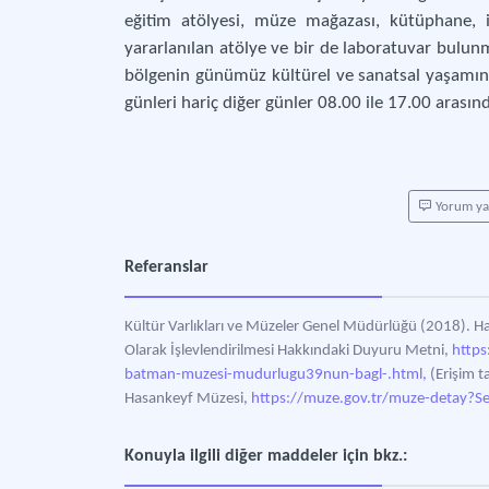
eğitim atölyesi, müze mağazası, kütüphane, i
yararlanılan atölye ve bir de laboratuvar bulun
bölgenin günümüz kültürel ve sanatsal yaşamını 
günleri hariç diğer günler 08.00 ile 17.00 arası
Yorum y
Referanslar
Kültür Varlıkları ve Müzeler Genel Müdürlüğü (2018). 
Olarak İşlevlendirilmesi Hakkındaki Duyuru Metni,
https
batman-muzesi-mudurlugu39nun-bagl-.html,
(Erişim t
Hasankeyf Müzesi,
https://muze.gov.tr/muze-detay?S
Konuyla ilgili diğer maddeler için bkz.: