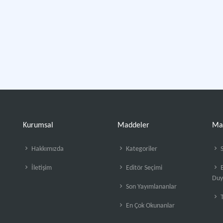
Kurumsal
Maddeler
Ma
Hakkımızda
Kategoriler
S
İletişim
Editör Seçimi
B
Duy
Son Yayımlananlar
En Çok Okunanlar