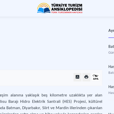
Ayr
Ba
Gün
Has
Batm
Has
Has
leşim alanına yaklaşık beş kilometre uzaklıkta yer alan
ısu Barajı Hidro Elektrik Santrali (HES) Projesi, kültürel
a Batman, Diyarbakır, Siirt ve Mardin illerinden çıkarılan