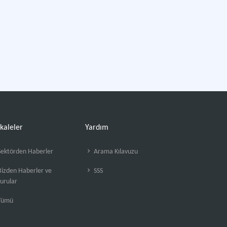
kaleler
Yardım
ektörden Haberler
Arama Kılavuzu
izden Haberler ve
SSS
urular
Tümü