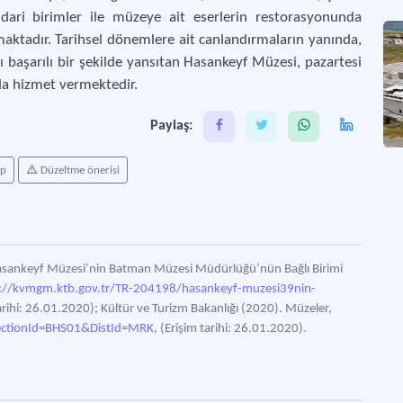
dari birimler ile müzeye ait eserlerin restorasyonunda
maktadır. Tarihsel dönemlere ait canlandırmaların yanında,
başarılı bir şekilde yansıtan Hasankeyf Müzesi, pazartesi
nda hizmet vermektedir.
Paylaş:
ap
Düzeltme önerisi
Hasankeyf Müzesi’nin Batman Müzesi Müdürlüğü’nün Bağlı Birimi
://kvmgm.ktb.gov.tr/TR-204198/hasankeyf-muzesi39nin-
arihi: 26.01.2020); Kültür ve Turizm Bakanlığı (2020). Müzeler,
ectionId=BHS01&DistId=MRK,
(Erişim tarihi: 26.01.2020).