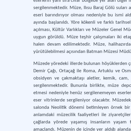
eserlerin yanı sıra civar bölgede yer alan diğer
sergilenmektedir. Müze, Ilısu Baraj Gölü suları a
eseri barındırıyor olması nedeniyle bu ismi al
ayında başlanıldı. Yöre kökenli ve farklı tarihse
açılması, Kültür Varlıkları ve Müzeler Genel Mü
uygun görüldü. Müze teşhir çalışmaları iki eta
halen devam edilimektedir. Müze, halihazırda,
yürütülebilmesi açısından Batman Müzesi Müdürl
Müzede yöredeki illerde bulunan höyüklerden çıkar
Demir Çağı, Ortaçağ ile Roma, Artuklu ve Osma
obsidyen ve çakmaktaşı aletler, kemik, cam,
sergilenmektedir. Bununla birlikte, müze dep
etmesi nedeniyle henüz sergilenemeyen eserler
eser vitrinlerde sergileniyor olacaktır. Müzede
salonda Neolitik dönemi betimleyen örnek bir 
anlamdaki müzecilik faaliyetleri ile ziyaret
çağlarda yörede yaşamış insanların yaşam t
amaçlandı. Müzenin de içinde yer aldığı alanda