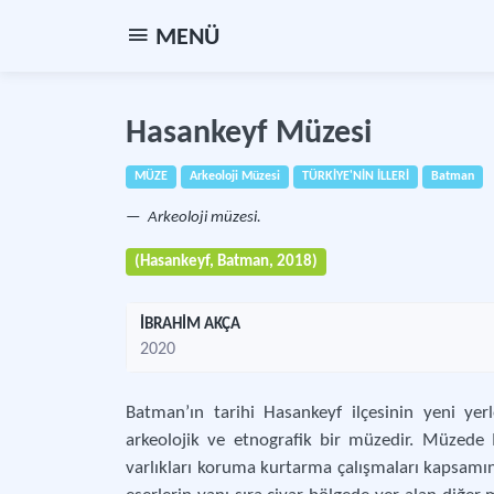
MENÜ
Hasankeyf Müzesi
MÜZE
Arkeoloji Müzesi
TÜRKİYE'NİN İLLERİ
Batman
Arkeoloji müzesi.
(Hasankeyf, Batman, 2018)
İBRAHİM AKÇA
2020
Batman’ın tarihi Hasankeyf ilçesinin yeni yer
arkeolojik ve etnografik bir müzedir. Müzede Il
varlıkları koruma kurtarma çalışmaları kapsamınd