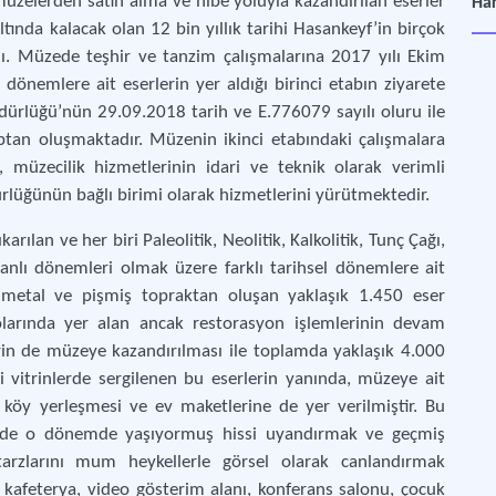
 müzelerden satın alma ve hibe yoluyla kazandırılan eserler
Har
ltında kalacak olan 12 bin yıllık tarihi Hasankeyf’in birçok
dı. Müzede teşhir ve tanzim çalışmalarına 2017 yılı Ekim
l dönemlere ait eserlerin yer aldığı birinci etabın ziyarete
dürlüğü’nün 29.09.2018 tarih ve E.776079 sayılı oluru ile
ptan oluşmaktadır. Müzenin ikinci etabındaki çalışmalara
 müzecilik hizmetlerinin idari ve teknik olarak verimli
üğünün bağlı birimi olarak hizmetlerini yürütmektedir.
ılan ve her biri Paleolitik, Neolitik, Kalkolitik, Tunç Çağı,
nlı dönemleri olmak üzere farklı tarihsel dönemlere ait
 metal ve pişmiş topraktan oluşan yaklaşık 1.450 eser
olarında yer alan ancak restorasyon işlemlerinin devam
in de müzeye kazandırılması ile toplamda yaklaşık 4.000
ki vitrinlerde sergilenen bu eserlerin yanında, müzeye ait
köy yerleşmesi ve ev maketlerine de yer verilmiştir. Bu
çilerde o dönemde yaşıyormuş hissi uyandırmak ve geçmiş
arzlarını mum heykellerle görsel olarak canlandırmak
 kafeterya, video gösterim alanı, konferans salonu, çocuk