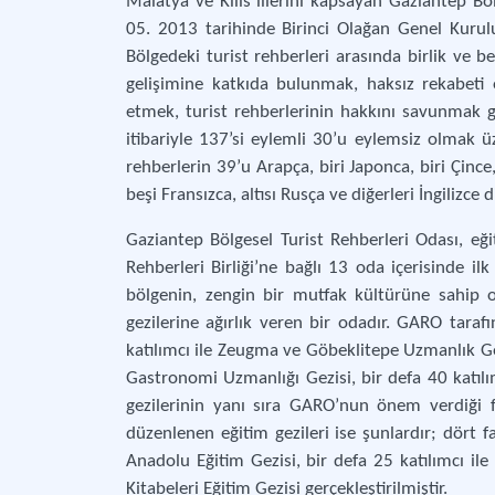
Malatya ve Kilis illerini kapsayan Gaziantep B
05. 2013 tarihinde Birinci Olağan Genel Kurulun
Bölgedeki turist rehberleri arasında birlik ve be
gelişimine katkıda bulunmak, haksız rekabeti ö
etmek, turist rehberlerinin hakkını savunmak 
itibariyle 137’si eylemli 30’u eylemsiz olmak
rehberlerin 39’u Arapça, biri Japonca, biri Çince,
beşi Fransızca, altısı Rusça ve diğerleri İngilizce
Gaziantep Bölgesel Turist Rehberleri Odası, eğit
Rehberleri Birliği’ne bağlı 13 oda içerisinde 
bölgenin, zengin bir mutfak kültürüne sahip 
gezilerine ağırlık veren bir odadır. GARO taraf
katılımcı ile Zeugma ve Göbeklitepe Uzmanlık Gez
Gastronomi Uzmanlığı Gezisi, bir defa 40 katıl
gezilerinin yanı sıra GARO’nun önem verdiği fa
düzenlenen eğitim gezileri ise şunlardır; dört 
Anadolu Eğitim Gezisi, bir defa 25 katılımcı ile
Kitabeleri Eğitim Gezisi gerçekleştirilmiştir.