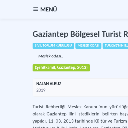
MENÜ
Gaziantep Bölgesel Turist 
SİVİL TOPLUM KURULUŞU
MESLEK ODASI
TÜRKİYE'NİN İLL
Meslek odası..
(Şehitkamil, Gaziantep, 2013)
NALAN ALBUZ
2019
Turist Rehberliği Meslek Kanunu’nun yürürlüğ
olarak Gaziantep ilini istediklerini belirten ba
yapıldı. 11. 03. 2013 tarihinde Kültür ve Turiz