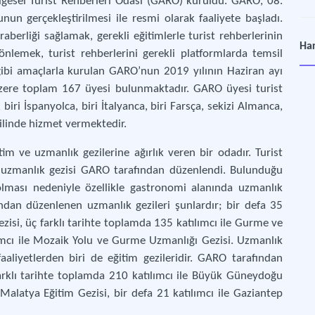
ölgesel Turist Rehberleri Odası (GARO) kuruldu. GARO, 08.
un gerçekleştirilmesi ile resmi olarak faaliyete başladı.
raberliği sağlamak, gerekli eğitimlerle turist rehberlerinin
Çan
Har
nlemek, turist rehberlerini gerekli platformlarda temsil
Mes
gibi amaçlarla kurulan GARO’nun 2019 yılının Haziran ayı
 üzere toplam 167 üyesi bulunmaktadır. GARO üyesi turist
İst
 biri İspanyolca, biri İtalyanca, biri Farsça, sekizi Almanca,
Mes
 dilinde hizmet vermektedir.
İzm
im ve uzmanlık gezilerine ağırlık veren bir odadır. Turist
Mes
ilk uzmanlık gezisi GARO tarafından düzenlendi. Bulunduğu
olması nedeniyle özellikle gastronomi alanında uzmanlık
Muğ
ından düzenlenen uzmanlık gezileri şunlardır; bir defa 35
Mes
isi, üç farklı tarihte toplamda 135 katılımcı ile Gurme ve
ımcı ile Mozaik Yolu ve Gurme Uzmanlığı Gezisi. Uzmanlık
aliyetlerden biri de eğitim gezileridir. GARO tarafından
Nev
farklı tarihte toplamda 210 katılımcı ile Büyük Güneydoğu
Mes
 Malatya Eğitim Gezisi, bir defa 21 katılımcı ile Gaziantep
Şan