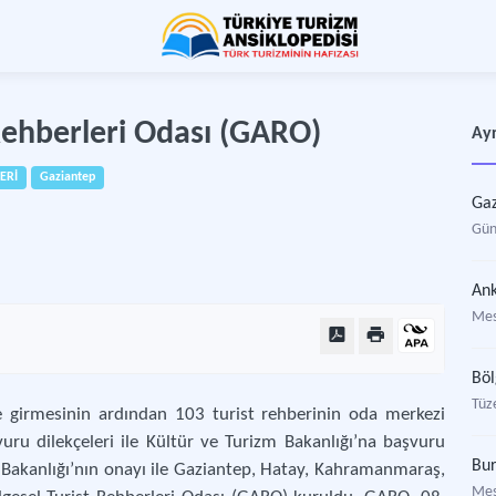
Rehberleri Odası (GARO)
Ayr
ERİ
Gaziantep
Gaz
Gün
Ank
Mes
Böl
Tüze
e girmesinin ardından 103 turist rehberinin oda merkezi
şvuru dilekçeleri ile Kültür ve Turizm Bakanlığı’na başvuru
Bur
m Bakanlığı’nın onayı ile Gaziantep, Hatay, Kahramanmaraş,
Mes