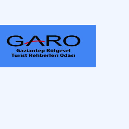
lek odası.
Daha fazla