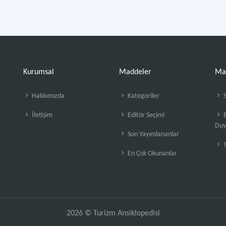
Kurumsal
Maddeler
Ma
Hakkımızda
Kategoriler
S
İletişim
Editör Seçimi
B
Duy
Son Yayımlananlar
En Çok Okunanlar
2026 © Turizm Ansiklopedisi