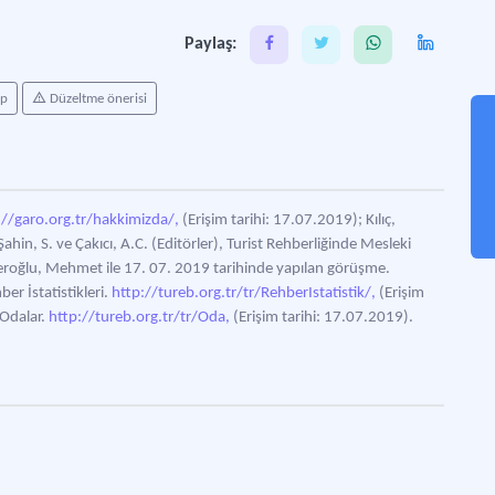
Mes
Paylaş:
ap
Düzeltme önerisi
://garo.org.tr/hakkimizda/,
(Erişim tarihi: 17.07.2019); Kılıç,
Şahin, S. ve Çakıcı, A.C. (Editörler), Turist Rehberliğinde Mesleki
eroğlu, Mehmet ile 17. 07. 2019 tarihinde yapılan görüşme.
er İstatistikleri.
http://tureb.org.tr/tr/RehberIstatistik/,
(Erişim
 Odalar.
http://tureb.org.tr/tr/Oda,
(Erişim tarihi: 17.07.2019).