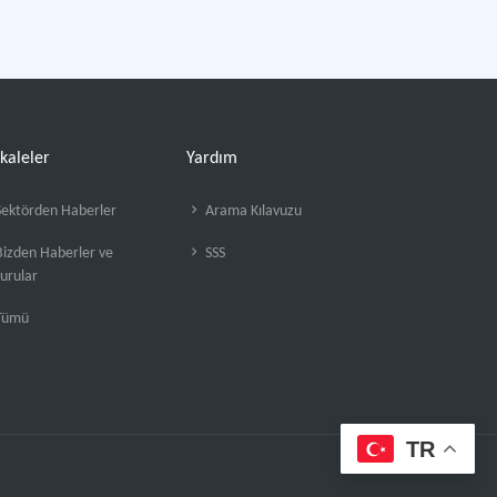
kaleler
Yardım
ektörden Haberler
Arama Kılavuzu
izden Haberler ve
SSS
urular
Tümü
TR