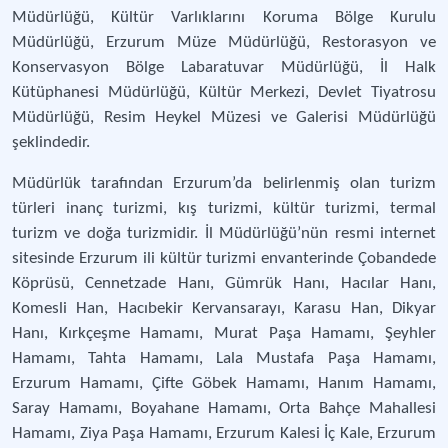
Müdürlüğü, Kültür Varlıklarını Koruma Bölge Kurulu
Müdürlüğü, Erzurum Müze Müdürlüğü, Restorasyon ve
Konservasyon Bölge Labaratuvar Müdürlüğü, İl Halk
Kütüphanesi Müdürlüğü, Kültür Merkezi, Devlet Tiyatrosu
Müdürlüğü, Resim Heykel Müzesi ve Galerisi Müdürlüğü
şeklindedir.
Müdürlük tarafından Erzurum’da belirlenmiş olan turizm
türleri inanç turizmi, kış turizmi, kültür turizmi, termal
turizm ve doğa turizmidir. İl Müdürlüğü’nün resmi internet
sitesinde Erzurum ili kültür turizmi envanterinde Çobandede
Köprüsü, Cennetzade Hanı, Gümrük Hanı, Hacılar Hanı,
Komesli Han, Hacıbekir Kervansarayı, Karasu Han, Dikyar
Hanı, Kırkçeşme Hamamı, Murat Paşa Hamamı, Şeyhler
Hamamı, Tahta Hamamı, Lala Mustafa Paşa Hamamı,
Erzurum Hamamı, Çifte Göbek Hamamı, Hanım Hamamı,
Saray Hamamı, Boyahane Hamamı, Orta Bahçe Mahallesi
Hamamı, Ziya Paşa Hamamı, Erzurum Kalesi İç Kale, Erzurum