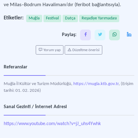
ve Milas–Bodrum Havalimanı’dır (feribot bağlantısıyla).
Etiketler:
Muğla
Festival
Datça
Reşadiye Yarımadası
Paylaş:
Yorum yap
Düzeltme önerisi
Referanslar
Muğla İl Kültür ve Turizm Müdürlüğü,
https://mugla.ktb.gov.tr
, (Erişim
tarihi: 01. 02. 2026)
Sanal Gezinti / İnternet Adresi
https://www.youtube.com/watch?v=jJ_uhs4Ywhk