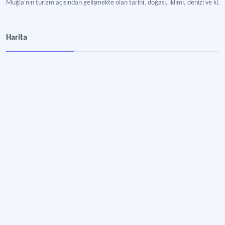
Muğla'nın turizm açısından gelişmekte olan tarihi, doğası, iklimi, denizi ve kült
Datça Badem Gazozu
Harita
Muğla'nın Datça ilçesi yöresinde üretilen yerel gazoz markası.
Dadya Datça Gazozu
Muğla'nın Datça ilçesi yöresinde üretilen yerel gazoz markası.