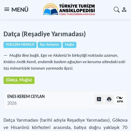
MENÜ
Datça (Reşadiye Yarımadası)
YERLEŞİM MERKEZİ
İlçe Yerleşimi
Muğla
Muğla iline bağlı, Ege ve Akdeniz'in birleştiği noktada uzanan,
Knidos Antik Kenti, endemik badem ağaçları ve koruma altındaki eski
taş mimarisiyle tanınan yarımada ilçesi.
(Datça, Muğla)
ENES KEREM CEYLAN
2026
Datça Yarımadası (tarihî adıyla Reşadiye Yarımadası), Gökova
ve Hisarönü körfezleri arasında, batıya doğru yaklaşık 70