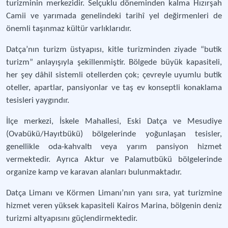
turizminin merkezidir. Selçuklu döneminden kalma Hızırşah
Camii ve yarımada genelindeki tarihî yel değirmenleri de
önemli taşınmaz kültür varlıklarıdır.
Datça’nın turizm üstyapısı, kitle turizminden ziyade “butik
turizm” anlayışıyla şekillenmiştir. Bölgede büyük kapasiteli,
her şey dâhil sistemli otellerden çok; çevreyle uyumlu butik
oteller, apartlar, pansiyonlar ve taş ev konseptli konaklama
tesisleri yaygındır.
İlçe merkezi, İskele Mahallesi, Eski Datça ve Mesudiye
(Ovabükü/Hayıtbükü) bölgelerinde yoğunlaşan tesisler,
genellikle oda-kahvaltı veya yarım pansiyon hizmet
vermektedir. Ayrıca Aktur ve Palamutbükü bölgelerinde
organize kamp ve karavan alanları bulunmaktadır.
Datça Limanı ve Körmen Limanı’nın yanı sıra, yat turizmine
hizmet veren yüksek kapasiteli Kairos Marina, bölgenin deniz
turizmi altyapısını güçlendirmektedir.