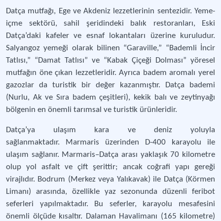
Datça mutfağı, Ege ve Akdeniz lezzetlerinin sentezidir. Yeme-
içme sektörü, sahil şeridindeki balık restoranları, Eski
Datça’daki kafeler ve esnaf lokantaları üzerine kuruludur.
Salyangoz yemeği olarak bilinen “Garaville,” “Bademli İncir
Tatlısı,” “Damat Tatlısı” ve “Kabak Çiçeği Dolması” yöresel
mutfağın öne çıkan lezzetleridir. Ayrıca badem aromalı yerel
gazozlar da turistik bir değer kazanmıştır. Datça bademi
(Nurlu, Ak ve Sıra badem çeşitleri), kekik balı ve zeytinyağı
bölgenin en önemli tarımsal ve turistik ürünleridir.
Datça’ya ulaşım kara ve deniz yoluyla
sağlanmaktadır. Marmaris üzerinden D-400 karayolu ile
ulaşım sağlanır. Marmaris–Datça arası yaklaşık 70 kilometre
olup yol asfalt ve çift şerittir; ancak coğrafi yapı gereği
virajlıdır. Bodrum (Merkez veya Yalıkavak) ile Datça (Körmen
Limanı) arasında, özellikle yaz sezonunda düzenli feribot
seferleri yapılmaktadır. Bu seferler, karayolu mesafesini
önemli ölçüde kısaltır. Dalaman Havalimanı (165 kilometre)