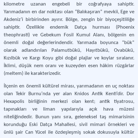
kilometre uzanan engebeli bir coğrafyaya sahiptir.
Yarımadanın en dar noktası olan “Balıkaşıran” mevkii, Ege ve
Akdeniz’i birbirinden ayırır. Bölge, zengin bir biyoçeşitliliğe
sahiptir. Özellikle endemik Datça hurması (Phoenix
theophrasti) ve Gebekum Fosil Kumul Alanı, bölgenin en
önemli doğal değerlerindendir. Yarımada boyunca “bük”
olarak adlandırılan Palamutbükü, Hayıtbükü, Ovabükü,
Kızılbük ve Kargı Koyu gibi doğal plajlar ve koylar sıralanır.
İklimi, düşük nem oranı ve kuzeyden esen hâkim rüzgârlar
(meltem) ile karakterizedir.
İlçenin en önemli kültürel mirası, yarımadanın en uç noktası
olan Tekir Burnu’nda yer alan Knidos Antik Kenti’dir. Dor
Hexapolis birliğinin merkezi olan kent; antik tiyatrosu,
tapınakları ve liman yapılarıyla açık hava müzesi
niteliğindedir. Bunun yanı sıra, geleneksel taş mimarisinin
korunduğu Eski Datça Mahallesi, sivil mimari örnekleri ve
ünlü şair Can Yücel ile özdeşleşmiş sokak dokusuyla kültür