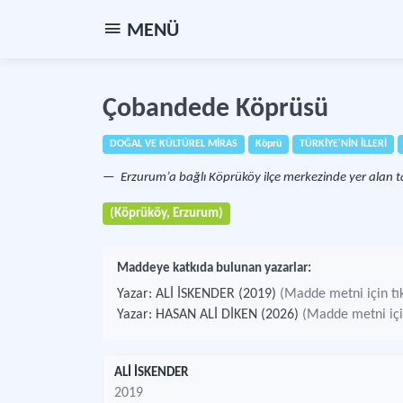
MENÜ
Çobandede Köprüsü
DOĞAL VE KÜLTÜREL MİRAS
Köprü
TÜRKİYE'NİN İLLERİ
Erzurum’a bağlı Köprüköy ilçe merkezinde yer alan ta
(Köprüköy, Erzurum)
Maddeye katkıda bulunan yazarlar:
Yazar: ALİ İSKENDER (2019)
(Madde metni için tık
Yazar: HASAN ALİ DİKEN (2026)
(Madde metni için
ALİ İSKENDER
2019