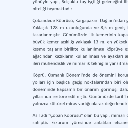
yönüyle yapı, Selçuklu taş işçiliği geleneğini İl
niteliği taşımaktadır.
Çobandede Köprüsü, Kargapazarı Dağları'ndan gel
Yaklaşık 128 m uzunluğunda ve 8,5 m genişliği
tasarlanmıştır. Günümüzde ilk kemerinin kapat
büyük kemer açıklığı yaklaşık 13 m, en yüksek n
kesme taşların birlikte kullanılması köprüye 
ağacından kazıkların kullanılması ve ayakları 
ileri mühendislik ve mimarlık tekniğini yansıtma
Köprü, Osmanlı Dönemi'nde de önemini korumuş
yolları için başlıca geçiş noktalarından biri 
döneminde kapsamlı bir onarım görmüş; daha
yıllarında restore edilmiştir. Günümüzde tarih
yalnızca kültürel miras varlığı olarak değerlendir
Asıl adı "Çoban Köprüsü" olan bu yapı, mimari öze
sahiptir. Erzurum yöresinde anlatılan efsane