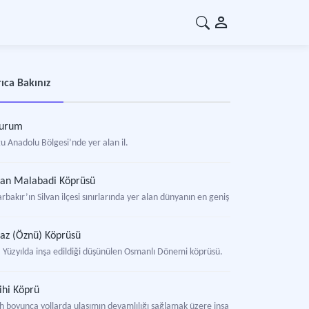
ıca Bakınız
zurum
u Anadolu Bölgesi’nde yer alan il.
van Malabadi Köprüsü
rbakır’ın Silvan ilçesi sınırlarında yer alan dünyanın en geniş kemer açıklıklı tarih
az (Öznü) Köprüsü
. Yüzyılda inşa edildiği düşünülen Osmanlı Dönemi köprüsü.
ihi Köprü
ih boyunca yollarda ulaşımın devamlılığı sağlamak üzere inşa edilen yapılar.