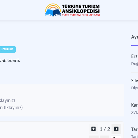
Ayr
Erzurum
Er
rihi köprü.
Doğ
Sil
Diya
layınız)
Kar
 tıklayınız)
XVI
1 / 2
Tar
Tar