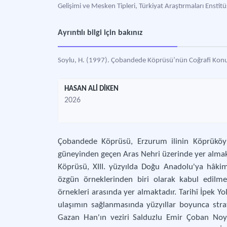
Gelişimi ve Mesken Tipleri, Türkiyat Araştırmaları Enstit
Ayrıntılı bilgi için bakınız
Soylu, H. (1997). Çobandede Köprüsü’nün Coğrafi Konum
HASAN ALİ DİKEN
2026
Çobandede Köprüsü, Erzurum ilinin Köprüköy 
güneyinden geçen Aras Nehri üzerinde yer alma
Köprüsü, XIII. yüzyılda Doğu Anadolu'ya hâki
özgün örneklerinden biri olarak kabul edilme
örnekleri arasında yer almaktadır. Tarihî İpek Y
ulaşımın sağlanmasında yüzyıllar boyunca strat
Gazan Han'ın veziri Salduzlu Emir Çoban Noyan