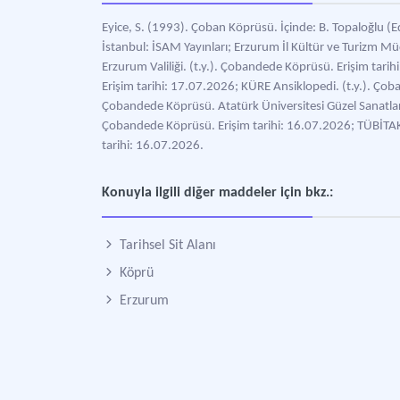
Eyice, S. (1993). Çoban Köprüsü. İçinde: B. Topaloğlu (Ed
İstanbul: İSAM Yayınları; Erzurum İl Kültür ve Turizm M
Erzurum Valiliği. (t.y.). Çobandede Köprüsü. Erişim tar
Erişim tarihi: 17.07.2026; KÜRE Ansiklopedi. (t.y.). Ço
Çobandede Köprüsü. Atatürk Üniversitesi Güzel Sanatlar E
Çobandede Köprüsü. Erişim tarihi: 16.07.2026; TÜBİTA
tarihi: 16.07.2026.
Konuyla ilgili diğer maddeler için bkz.:
Tarihsel Sit Alanı
Köprü
Erzurum