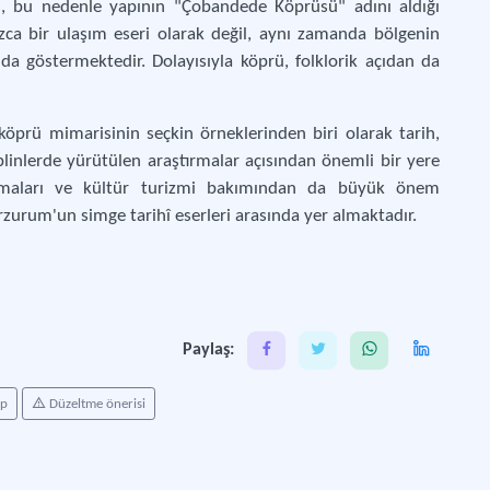
iği, bu nedenle yapının "Çobandede Köprüsü" adını aldığı
nızca bir ulaşım eseri olarak değil, aynı zamanda bölgenin
a göstermektedir. Dolayısıyla köprü, folklorik açıdan da
rü mimarisinin seçkin örneklerinden biri olarak tarih,
isiplinlerde yürütülen araştırmalar açısından önemli bir yere
tırmaları ve kültür turizmi bakımından da büyük önem
urum'un simge tarihî eserleri arasında yer almaktadır.
Paylaş:
ap
Düzeltme önerisi