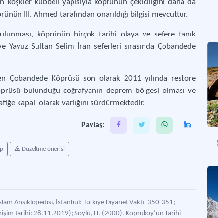
an köşkler kubbeli yapısıyla köprünün çekiciliğini daha da
rünün III. Ahmed tarafından onarıldığı bilgisi mevcuttur.
lunması, köprünün birçok tarihi olaya ve sefere tanık
ve Yavuz Sultan Selim İran seferleri sırasında Çobandede
en Çobandede Köprüsü son olarak 2011 yılında restore
Köprüsü bulunduğu coğrafyanın deprem bölgesi olması ve
iğe kapalı olarak varlığını sürdürmektedir.
Paylaş:
ap
Düzeltme önerisi
slam Ansiklopedisi, İstanbul: Türkiye Diyanet Vakfı: 350-351;
rişim tarihi: 28.11.2019); Soylu, H. (2000). Köprüköy’ün Tarihi