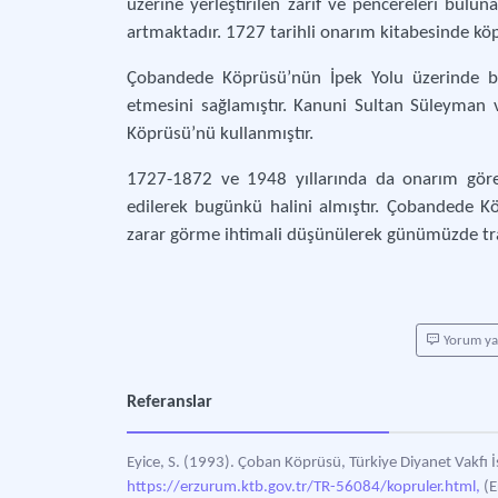
üzerine yerleştirilen zarif ve pencereleri bulun
artmaktadır. 1727 tarihli onarım kitabesinde köp
Çobandede Köprüsü’nün İpek Yolu üzerinde bu
etmesini sağlamıştır. Kanuni Sultan Süleyman 
Köprüsü’nü kullanmıştır.
1727-1872 ve 1948 yıllarında da onarım gör
edilerek bugünkü halini almıştır. Çobandede 
zarar görme ihtimali düşünülerek günümüzde traf
Yorum y
Referanslar
Eyice, S. (1993). Çoban Köprüsü, Türkiye Diyanet Vakfı İ
https://erzurum.ktb.gov.tr/TR-56084/kopruler.html,
(E