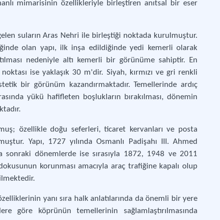
hanlı mimarisinin özellikleriyle birleştiren anıtsal bir eser
en suların Aras Nehri ile birleştiği noktada kurulmuştur.
nde olan yapı, ilk inşa edildiğinde yedi kemerli olarak
ılması nedeniyle altı kemerli bir görünüme sahiptir. En
oktası ise yaklaşık 30 m'dir. Siyah, kırmızı ve gri renkli
estetik bir görünüm kazandırmaktadır. Temellerinde ardıç
arasında yükü hafifleten boşlukların bırakılması, dönemin
ktadır.
; özellikle doğu seferleri, ticaret kervanları ve posta
olmuştur. Yapı, 1727 yılında Osmanlı Padişahı III. Ahmed
 sonraki dönemlerde ise sırasıyla 1872, 1948 ve 2011
î dokusunun korunması amacıyla araç trafiğine kapalı olup
ilmektedir.
lliklerinin yanı sıra halk anlatılarında da önemli bir yere
lere göre köprünün temellerinin sağlamlaştırılmasında