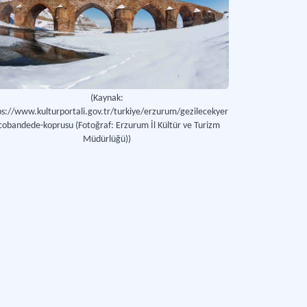
(Kaynak:
ps://www.kulturportali.gov.tr/turkiye/erzurum/gezilecekyer
cobandede-koprusu (Fotoğraf: Erzurum İl Kültür ve Turizm
Müdürlüğü))