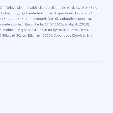
.), Türkiye Diyanet Vakfı İslam Ansiklopedisi (C. 8, ss. 350–351).
üdürlüğü. (t.y.). Çobandede Köprüsü. Erişim tarihi: 17.07.2026;
ihi: 16.07.2026; Kültür Envanteri. (2016). Çobandede Köprüsü.
bandede Köprüsü. Erişim tarihi: 17.07.2026; Soylu, H. (2010).
nstitüsü Dergisi, 5: 141–150; Türkiye Kültür Portalı. (t.y.).
K Gökyüzü Gözlem Etkinliği. (2025). Çobandede Köprüsü. Erişim