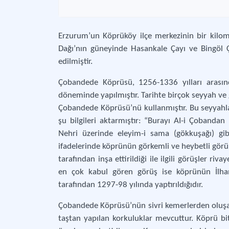
Erzurum’un Köprüköy ilçe merkezinin bir kil
Dağı’nın güneyinde Hasankale Çayı ve Bingöl Ç
edilmiştir.
Çobandede Köprüsü, 1256-1336 yılları arasın
döneminde yapılmıştır. Tarihte birçok seyyah ve
Çobandede Köprüsü’nü kullanmıştır. Bu seyyahlar
şu bilgileri aktarmıştır: “Burayı AI-i Çobanda
Nehri üzerinde eleyim-i sama (gökkuşağı) gib
ifadelerinde köprünün görkemli ve heybetli gör
tarafından inşa ettirildiği ile ilgili görüşler r
en çok kabul gören görüş ise köprünün İlha
tarafından 1297-98 yılında yaptırıldığıdır.
Çobandede Köprüsü’nün sivri kemerlerden oluşa
taştan yapılan korkuluklar mevcuttur. Köprü bit