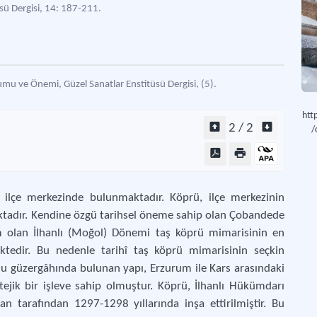
üsü Dergisi, 14: 187-211.
u ve Önemi, Güzel Sanatlar Enstitüsü Dergisi, (5).
htt
2 / 2
/
ilçe merkezinde bulunmaktadır. Köprü, ilçe merkezinin
ktadır. Kendine özgü tarihsel öneme sahip olan Çobandede
m olan İlhanlı (Moğol) Dönemi taş köprü mimarisinin en
ktedir. Bu nedenle tarihî taş köprü mimarisinin seçkin
olu güzergâhında bulunan yapı, Erzurum ile Kars arasındaki
ejik bir işleve sahip olmuştur. Köprü, İlhanlı Hükümdarı
 tarafından 1297-1298 yıllarında inşa ettirilmiştir. Bu