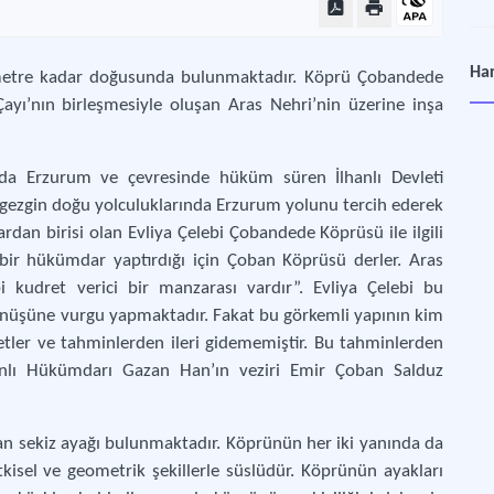
Gal
Har
ometre kadar doğusunda bulunmaktadır. Köprü Çobandede
İst
ayı’nın birleşmesiyle oluşan Aras Nehri’nin üzerine inşa
Ma
Türk
da Erzurum ve çevresinde hüküm süren İlhanlı Devleti
 gezgin doğu yolculuklarında Erzurum yolunu tercih ederek
On 
dan birisi olan Evliya Çelebi Çobandede Köprüsü ile ilgili
Diya
n bir hükümdar yaptırdığı için Çoban Köprüsü derler. Aras
i kudret verici bir manzarası vardır”. Evliya Çelebi bu
ünüşüne vurgu yapmaktadır. Fakat bu görkemli yapının kim
ivayetler ve tahminlerden ileri gidememiştir. Bu tahminlerden
nlı Hükümdarı Gazan Han’ın veziri Emir Çoban Salduz
n sekiz ayağı bulunmaktadır. Köprünün her iki yanında da
kisel ve geometrik şekillerle süslüdür. Köprünün ayakları