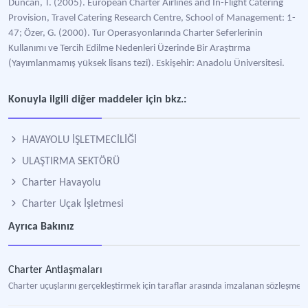
Duncan, T. (2005). European Charter Airlines and In-Flight Catering
Provision, Travel Catering Research Centre, School of Management: 1-
47; Özer, G. (2000). Tur Operasyonlarında Charter Seferlerinin
Kullanımı ve Tercih Edilme Nedenleri Üzerinde Bir Araştırma
(Yayımlanmamış yüksek lisans tezi). Eskişehir: Anadolu Üniversitesi.
Konuyla ilgili diğer maddeler için bkz.:
HAVAYOLU İŞLETMECİLİĞİ
ULAŞTIRMA SEKTÖRÜ
Charter Havayolu
Charter Uçak İşletmesi
Ayrıca Bakınız
Charter Antlaşmaları
Charter uçuşlarını gerçekleştirmek için taraflar arasında imzalanan sözleşmey