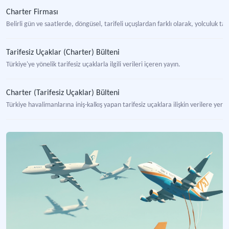
Charter Firması
Belirli gün ve saatlerde, döngüsel, tarifeli uçuşlardan farklı olarak, yolculuk
Tarifesiz Uçaklar (Charter) Bülteni
Türkiye'ye yönelik tarifesiz uçaklarla ilgili verileri içeren yayın.
Charter (Tarifesiz Uçaklar) Bülteni
Türkiye havalimanlarına iniş-kalkış yapan tarifesiz uçaklara ilişkin verilere yer 
Kısmi Charter
Tur operatörü tarafından charter uçağının tamamının değil belli kısmının başka 
Özel Olay Charter Seferleri
Özel bir uçuş talebine istinaden gerçekleştirilen uçuşlar için kullanılan bir kavr
The Air Charter Association / Uluslararası Hava Charter Birliği
Uluslararası ticaret birliği.