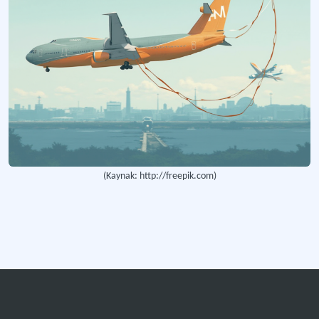
Charter Havayolu
Genellikle turizm amaçlı ve dönemsel olarak faaliyet gösteren, tarifeli olmayan
Tailwind Airlines
Özellikle Avrupa Türkiye arası charter uçuşlarıyla faaliyet gösteren Türk özel ha
Corendon Airlines
Charter ve tarifeli uçuşlar gerçekleştiren uluslararası özel havayolu şirketi.
(Kaynak: http://freepik.com)
Daha fazla