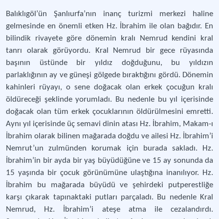
Balıklıgöl’ün Şanlıurfa’nın inanç turizmi merkezi haline
gelmesinde en önemli etken Hz. İbrahim ile olan bağıdır. En
bilindik rivayete göre dönemin kralı Nemrud kendini kral
tanrı olarak görüyordu. Kral Nemrud bir gece rüyasında
başının üstünde bir yıldız doğduğunu, bu yıldızın
parlaklığının ay ve güneşi gölgede bıraktığını gördü. Dönemin
kahinleri rüyayı, o sene doğacak olan erkek çocuğun kralı
öldüreceği şeklinde yorumladı. Bu nedenle bu yıl içerisinde
doğacak olan tüm erkek çocuklarının öldürülmesini emretti.
Aynı yıl içerisinde üç semavi dinin atası Hz. İbrahim, Makam-ı
İbrahim olarak bilinen mağarada doğdu ve ailesi Hz. İbrahim’i
Nemrut’un zulmünden korumak için burada sakladı. Hz.
İbrahim’in bir ayda bir yaş büyüdüğüne ve 15 ay sonunda da
15 yaşında bir çocuk görünümüne ulaştığına inanılıyor. Hz.
İbrahim bu mağarada büyüdü ve şehirdeki putperestliğe
karşı çıkarak tapınaktaki putları parçaladı. Bu nedenle Kral
Nemrud, Hz. İbrahim’i ateşe atma ile cezalandırdı.