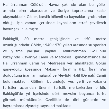
Halilürrahman Gölü’dür. Havuz şeklinde olan bu göller
aslında birer akarsudur ve Suriye topraklarına kadar
ulaşmaktadır. Göller, karstik kökenli su kaynakları grubundan
olduğu için zaman içerisinde kaynakların etrafı çevrilerek
havuz şeklini almıştır.
Balıklıgöl, 30 metre genişliğinde ve 150 metre
uzunluğundadır. Gölde, 1940-1970 yılları arasında su sporları
ve yüzme yarışları yapıldı. Halilürrahman Gölü’nün
kuzeyinde Rızvaniye Camii ve Medresesi, güneybatısında da
Halilürrahman Camii ve Medresesi yer almaktadır. Gölün
güneydoğu köşesinde Makam-ı İbrahim (Hz. İbrahim’in
doğduğuna inanılan mağara) ve Mevlid-i Halil (Dergah) Camii
bulunmaktadır. Göllerin bulunduğu yer, yerli ve yabancı
turistler açısından önemli turistik merkezlerden biridir.
Balıklıgöl’de yıl içerisinde dört mevsim boyunca turist
görmek mümkündür. Özelllikle de dini günlerde ve
bayramlarda ziyaretçi sayısı artmaktadır.