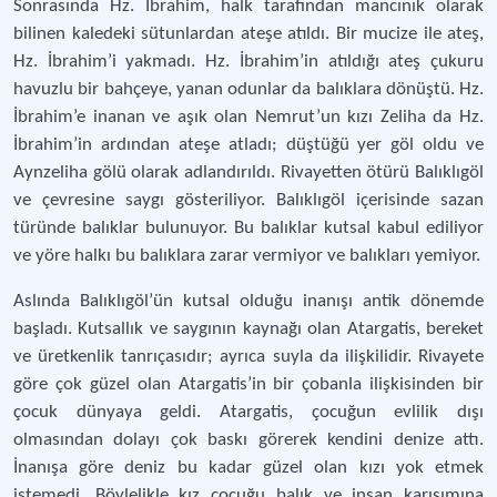
Sonrasında Hz. İbrahim, halk tarafından mancınık olarak
bilinen kaledeki sütunlardan ateşe atıldı. Bir mucize ile ateş,
Hz. İbrahim’i yakmadı. Hz. İbrahim’in atıldığı ateş çukuru
havuzlu bir bahçeye, yanan odunlar da balıklara dönüştü. Hz.
İbrahim’e inanan ve aşık olan Nemrut’un kızı Zeliha da Hz.
İbrahim’in ardından ateşe atladı; düştüğü yer göl oldu ve
Aynzeliha gölü olarak adlandırıldı. Rivayetten ötürü Balıklıgöl
ve çevresine saygı gösteriliyor. Balıklıgöl içerisinde sazan
türünde balıklar bulunuyor. Bu balıklar kutsal kabul ediliyor
ve yöre halkı bu balıklara zarar vermiyor ve balıkları yemiyor.
Aslında Balıklıgöl’ün kutsal olduğu inanışı antik dönemde
başladı. Kutsallık ve saygının kaynağı olan Atargatis, bereket
ve üretkenlik tanrıçasıdır; ayrıca suyla da ilişkilidir. Rivayete
göre çok güzel olan Atargatis’in bir çobanla ilişkisinden bir
çocuk dünyaya geldi. Atargatis, çocuğun evlilik dışı
olmasından dolayı çok baskı görerek kendini denize attı.
İnanışa göre deniz bu kadar güzel olan kızı yok etmek
istemedi. Böylelikle kız çocuğu balık ve insan karışımına