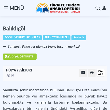
MENÜ
Balıklıgöl
DOĞAL VE KÜLTÜREL MİRAS
TÜRKİYE'NİN İLLERİ
Şanlıurfa
Şanlıurfa ilinde yer alan bir inanç turizmi merkezi.
(Eyübiye, Şanlıurfa)
HÜLYA YEŞİLYURT
2019
Şanlıurfa şehir merkezinde bulunan Balıklıgöl Urfa Kalesi’nin
hemen önünde yer almaktadır. İçerisinde iki büyük havuz
bulunmakta ve kanallarla birbirine bağlanmaktadır. Bu
havuzlardan biri kalenin önündeki Aynzeliha, diğeri de