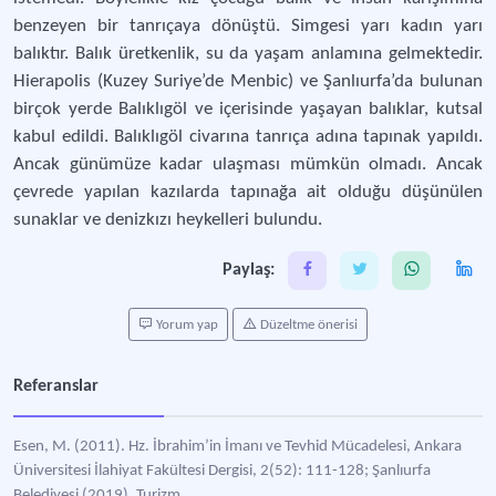
benzeyen bir tanrıçaya dönüştü. Simgesi yarı kadın yarı
balıktır. Balık üretkenlik, su da yaşam anlamına gelmektedir.
Hierapolis (Kuzey Suriye’de Menbic) ve Şanlıurfa’da bulunan
birçok yerde Balıklıgöl ve içerisinde yaşayan balıklar, kutsal
kabul edildi. Balıklıgöl civarına tanrıça adına tapınak yapıldı.
Ancak günümüze kadar ulaşması mümkün olmadı. Ancak
çevrede yapılan kazılarda tapınağa ait olduğu düşünülen
sunaklar ve denizkızı heykelleri bulundu.
Paylaş:
Yorum yap
Düzeltme önerisi
Referanslar
Esen, M. (2011). Hz. İbrahim’in İmanı ve Tevhid Mücadelesi, Ankara
Üniversitesi İlahiyat Fakültesi Dergisi, 2(52): 111-128; Şanlıurfa
Belediyesi (2019). Turizm,