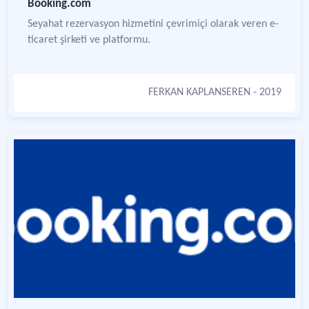
Booking.com
Seyahat rezervasyon hizmetini çevrimiçi olarak veren e-
ticaret şirketi ve platformu.
FERKAN KAPLANSEREN
- 2019