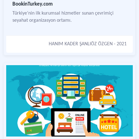
BookinTurkey.com
Türkiye’nin ilk kurumsal hizmetler sunan çevrimiçi
seyahat organizasyon ortamı.
HANIM KADER ŞANLIÖZ ÖZGEN
- 2021