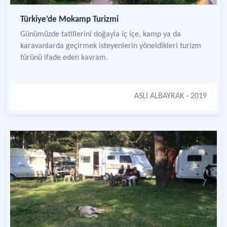
Türkiye’de Mokamp Turizmi
Günümüzde tatillerini doğayla iç içe, kamp ya da
karavanlarda geçirmek isteyenlerin yöneldikleri turizm
türünü ifade eden kavram.
ASLI ALBAYRAK
- 2019