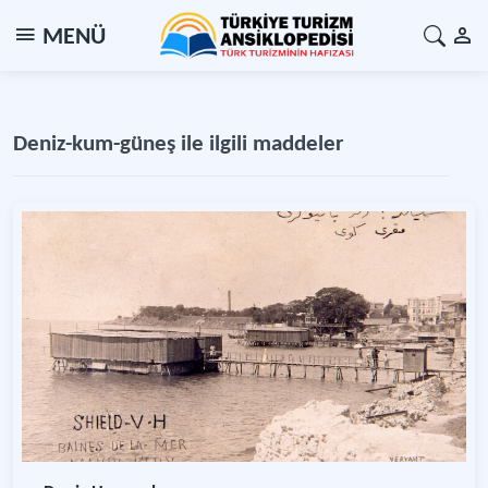
MENÜ
Deniz-kum-güneş ile ilgili maddeler