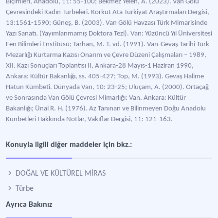
Biçimleri, Anadolu, 11: 55-100; Bekmez Yelen, A. (2023). Van Gölü
Çevresindeki Kadın Türbeleri. Korkut Ata Türkiyat Araştırmaları Dergisi,
13:1561-1590; Güneş, B. (2003). Van Gölü Havzası Türk Mimarisinde
Yazı Sanatı. (Yayımlanmamış Doktora Tezi). Van: Yüzüncü Yıl Üniversitesi
Fen Bilimleri Enstitüsü; Tarhan, M. T. vd. (1991). Van-Gevaş Tarihi Türk
Mezarlığı Kurtarma Kazısı Onarım ve Çevre Düzeni Çalışmaları – 1989,
XII. Kazı Sonuçları Toplantısı II, Ankara-28 Mayıs-1 Haziran 1990,
Ankara: Kültür Bakanlığı, ss. 405-427; Top, M. (1993). Gevaş Halime
Hatun Kümbeti. Dünyada Van, 10: 23-25; Uluçam, A. (2000). Ortaçağ
ve Sonrasında Van Gölü Çevresi Mimarlığı: Van. Ankara: Kültür
Bakanlığı; Ünal R. H. (1976). Az Tanınan ve Bilinmeyen Doğu Anadolu
Künbetleri Hakkında Notlar, Vakıflar Dergisi, 11: 121-163.
Konuyla ilgili diğer maddeler için bkz.:
DOĞAL VE KÜLTÜREL MİRAS
Türbe
Ayrıca Bakınız