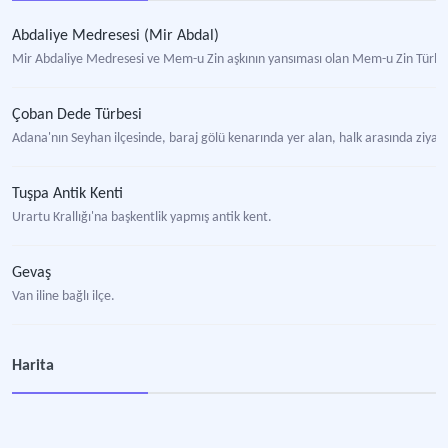
Abdaliye Medresesi (Mir Abdal)
Mir Abdaliye Medresesi ve Mem-u Zin aşkının yansıması olan Mem-u Zin Türbe
Çoban Dede Türbesi
Adana'nın Seyhan ilçesinde, baraj gölü kenarında yer alan, halk arasında ziyaret e
Tuşpa Antik Kenti
Urartu Krallığı'na başkentlik yapmış antik kent.
Gevaş
Van iline bağlı ilçe.
Hüsrev Paşa Türbesi
Harita
Eski Van Şehri’nde kendi adıyla anılan caminin güneydoğu köşesindeki türbe
Galip Paşa Kümbeti