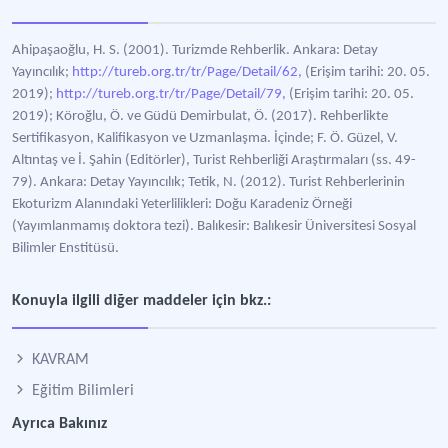
Ahipaşaoğlu, H. S. (2001). Turizmde Rehberlik. Ankara: Detay
Yayıncılık;
http://tureb.org.tr/tr/Page/Detail/62,
(Erişim tarihi: 20. 05.
2019);
http://tureb.org.tr/tr/Page/Detail/79,
(Erişim tarihi: 20. 05.
2019); Köroğlu, Ö. ve Güdü Demirbulat, Ö. (2017). Rehberlikte
Sertifikasyon, Kalifikasyon ve Uzmanlaşma. İçinde; F. Ö. Güzel, V.
Altıntaş ve İ. Şahin (Editörler), Turist Rehberliği Araştırmaları (ss. 49-
79). Ankara: Detay Yayıncılık; Tetik, N. (2012). Turist Rehberlerinin
Ekoturizm Alanındaki Yeterlilikleri: Doğu Karadeniz Örneği
(Yayımlanmamış doktora tezi). Balıkesir: Balıkesir Üniversitesi Sosyal
Bilimler Enstitüsü.
Konuyla ilgili diğer maddeler için bkz.:
KAVRAM
Eğitim Bilimleri
Ayrıca Bakınız