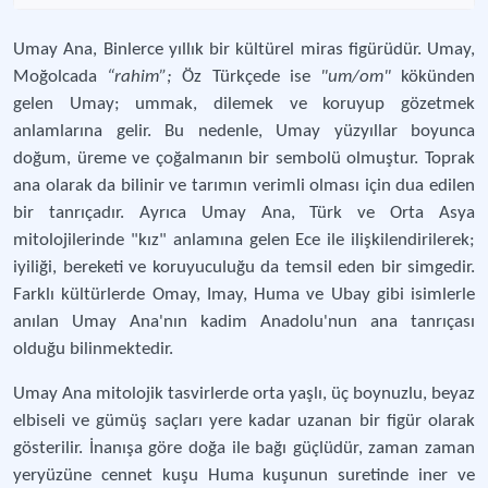
Umay Ana, Binlerce yıllık bir kültürel miras figürüdür. Umay,
Moğolcada
“rahim”;
Öz Türkçede ise
"um/om"
kökünden
gelen Umay; ummak, dilemek ve koruyup gözetmek
anlamlarına gelir. Bu nedenle, Umay yüzyıllar boyunca
doğum, üreme ve çoğalmanın bir sembolü olmuştur. Toprak
ana olarak da bilinir ve tarımın verimli olması için dua edilen
bir tanrıçadır. Ayrıca Umay Ana, Türk ve Orta Asya
mitolojilerinde "kız" anlamına gelen Ece ile ilişkilendirilerek;
iyiliği, bereketi ve koruyuculuğu da temsil eden bir simgedir.
Farklı kültürlerde Omay, Imay, Huma ve Ubay gibi isimlerle
anılan Umay Ana'nın kadim Anadolu'nun ana tanrıçası
olduğu bilinmektedir.
Umay Ana mitolojik tasvirlerde orta yaşlı, üç boynuzlu, beyaz
elbiseli ve gümüş saçları yere kadar uzanan bir figür olarak
gösterilir. İnanışa göre doğa ile bağı güçlüdür, zaman zaman
yeryüzüne cennet kuşu Huma kuşunun suretinde iner ve