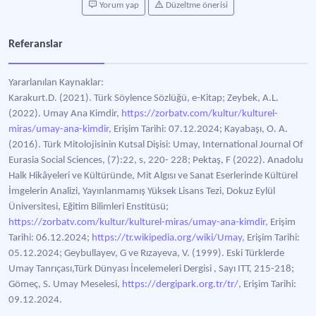
Yorum yap
Düzeltme önerisi
Referanslar
Yararlanılan Kaynaklar:
Karakurt.D. (2021). Türk Söylence Sözlüğü, e-Kitap; Zeybek, A.L.
(2022). Umay Ana Kimdir,
https://zorbatv.com/kultur/kulturel-
miras/umay-ana-kimdir,
Erişim Tarihi: 07.12.2024; Kayabaşı, O. A.
(2016). Türk Mitolojisinin Kutsal Dişisi: Umay, International Journal Of
Eurasia Social Sciences, (7):22, s, 220- 228; Pektaş, F (2022). Anadolu
Halk Hikâyeleri ve Kültüründe, Mit Algısı ve Sanat Eserlerinde Kültürel
İmgelerin Analizi, Yayınlanmamış Yüksek Lisans Tezi, Dokuz Eylül
Üniversitesi, Eğitim Bilimleri Enstitüsü;
https://zorbatv.com/kultur/kulturel-miras/umay-ana-kimdir,
Erişim
Tarihi: 06.12.2024;
https://tr.wikipedia.org/wiki/Umay,
Erişim Tarihi:
05.12.2024; Geybullayev, G ve Rızayeva, V. (1999). Eski Türklerde
Umay Tanrıçası,Türk Dünyası İncelemeleri Dergisi , Sayı ITT, 215-218;
Gömeç, S. Umay Meselesi,
https://dergipark.org.tr/tr/,
Erişim Tarihi:
09.12.2024.