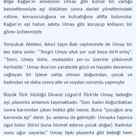
Bilge Kağan’ın annesinin Umay gibi kutsal bir varlığa
benzetilmesiyle eşi öldükten sonra devlet yönetimindeki
rolüne, koruyuculuğuna ve kutsallığına atıfta bulunulur.
Kağan’ın eşi hatun adeta Umay gibi koruyup kollayıcı bir
görev üstlenmiştir.
Tonyukuk Abidesi, ikinci taşın Batı cephesinde de Umay bir
kez daha anılır:
“Tengri Umay ıduk yer sub basa birti erinç”.
“Tanrı, Umay ilahe, mukaddes yer-su üzerine çöküverdi
herhalde.”
Umay Ana’nın yaratıcılık gücü ve hayatın devamını
sağlayan bir işleve sahip olması doğumdan, çocuk ve
kadından ve daha sonra aile ve soydan sorumlu yapmıştır.
Büyük Türk Sözlüğü
Divanü Lügat-it Türk
’de Umay, bebeğin
eşi, plasenta anlamını taşımaktadır. “Son; kadın doğurduktan
sonra karnından çıkan hokka gibi nesne. Buna “çocuğun ana
karnında eşi” denir. Şu anlama da gelmiştir: Umayka tapınsa
ogul bolur (birisi buna hizmet ederse çocuk doğar). Kadınlar
sonu uğur sayarlar.” Umay tıpkı plasenta gibi bebeği hem