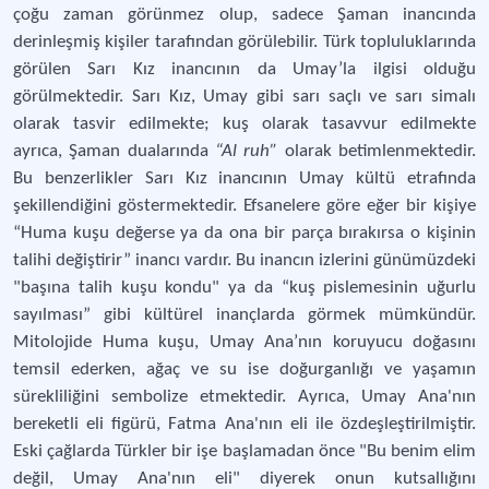
çoğu zaman görünmez olup, sadece Şaman inancında
derinleşmiş kişiler tarafından görülebilir. Türk topluluklarında
görülen Sarı Kız inancının da Umay’la ilgisi olduğu
görülmektedir. Sarı Kız, Umay gibi sarı saçlı ve sarı simalı
olarak tasvir edilmekte; kuş olarak tasavvur edilmekte
ayrıca, Şaman dualarında
“Al ruh”
olarak betimlenmektedir.
Bu benzerlikler Sarı Kız inancının Umay kültü etrafında
şekillendiğini göstermektedir. Efsanelere göre eğer bir kişiye
“Huma kuşu değerse ya da ona bir parça bırakırsa o kişinin
talihi değiştirir” inancı vardır. Bu inancın izlerini günümüzdeki
"başına talih kuşu kondu" ya da “kuş pislemesinin uğurlu
sayılması” gibi kültürel inançlarda görmek mümkündür.
Mitolojide Huma kuşu, Umay Ana’nın koruyucu doğasını
temsil ederken, ağaç ve su ise doğurganlığı ve yaşamın
sürekliliğini sembolize etmektedir. Ayrıca, Umay Ana'nın
bereketli eli figürü, Fatma Ana'nın eli ile özdeşleştirilmiştir.
Eski çağlarda Türkler bir işe başlamadan önce "Bu benim elim
değil, Umay Ana'nın eli" diyerek onun kutsallığını