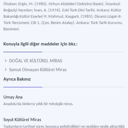
Ötüken; Ergin, M. (1980). Orhun Abideleri (Sekizinci Baskı). İstanbul:
Boğaziçi Yayınları; İnan, A. (1976). Eski Türk Dini Tarihi. Ankara: Kültür
Bakanlığı Kültür Eserleri 9; Mahmut, Kaşgarlı. (1985). Divanü Lûgat-it-
Türk Tercümesi, Cilt 1, (Çev. Besim Atalay). Ankara: Türk Tarih Kurumu
Basımevi.
Konuyla ilgili diğer maddeler için bkz.:
DOĞAL VE KÜLTÜREL MİRAS
Somut Olmayan Kültürel Miras
Ayrıca Bakınız
Umay Ana
Anadolu’da binlerce yıllık bir mitolojik miras.
Soyut Kültürel Miras
Toplumların tarihsel süreç boyunca geliştirdikleri ve nesilden nesile aktardıkları