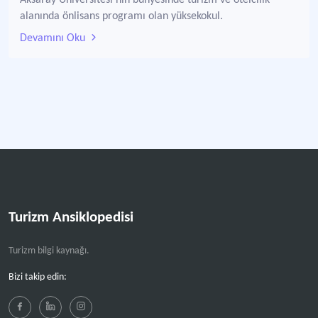
Aksaray Üniversitesi'nin bünyesinde turizm ve otelcilik
alanında önlisans programı olan yüksekokul.
Devamını Oku
Turizm Ansiklopedisi
Turizm bilgi kaynağı.
Bizi takip edin: