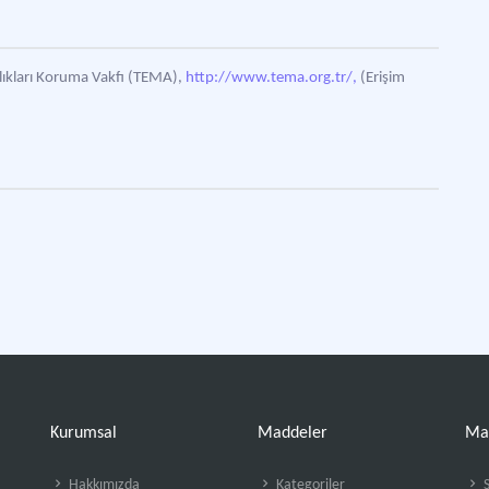
lıkları Koruma Vakfı (TEMA),
http://www.tema.org.tr/,
(Erişim
Kurumsal
Maddeler
Ma
Hakkımızda
Kategoriler
S