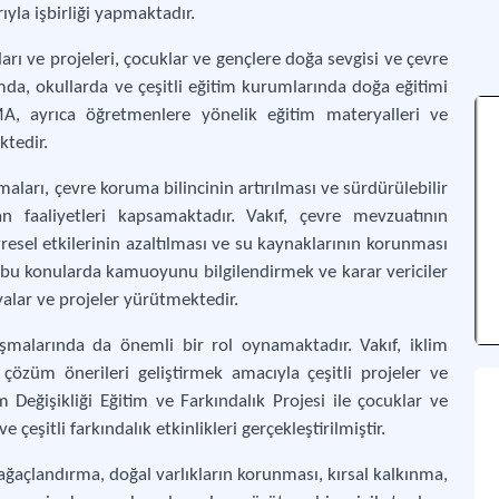
rıyla işbirliği yapmaktadır.
ı ve projeleri, çocuklar ve gençlere doğa sevgisi ve çevre
da, okullarda ve çeşitli eğitim kurumlarında doğa eğitimi
EMA, ayrıca öğretmenlere yönelik eğitim materyalleri ve
ktedir.
aları, çevre koruma bilincinin artırılması ve sürdürülebilir
lan faaliyetleri kapsamaktadır. Vakıf, çevre mevzuatının
evresel etkilerinin azaltılması ve su kaynaklarının korunması
, bu konularda kamuoyunu bilgilendirmek ve karar vericiler
alar ve projeler yürütmektedir.
ışmalarında da önemli bir rol oynamaktadır. Vakıf, iklim
çözüm önerileri geliştirmek amacıyla çeşitli projeler ve
 Değişikliği Eğitim ve Farkındalık Projesi ile çocuklar ve
çeşitli farkındalık etkinlikleri gerçekleştirilmiştir.
ğaçlandırma, doğal varlıkların korunması, kırsal kalkınma,