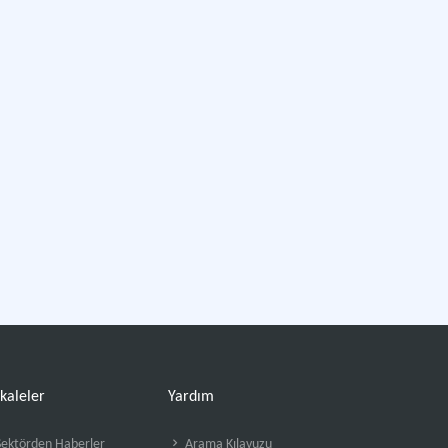
kaleler
Yardım
ektörden Haberler
Arama Kılavuzu