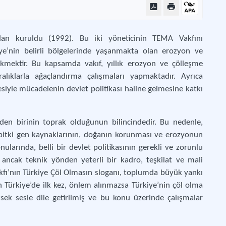
dan kuruldu (1992). Bu iki yöneticinin TEMA Vakfını
ye’nin belirli bölgelerinde yaşanmakta olan erozyon ve
kmektir. Bu kapsamda vakıf, yıllık erozyon ve çölleşme
aralıklarla ağaçlandırma çalışmaları yapmaktadır. Ayrıca
esiyle mücadelenin devlet politikası haline gelmesine katkı
nden birinin toprak olduğunun bilincindedir. Bu nedenle,
 bitki gen kaynaklarının, doğanın korunması ve erozyonun
nularında, belli bir devlet politikasının gerekli ve zorunlu
ancak teknik yönden yeterli bir kadro, teşkilat ve mali
ı’nın Türkiye Çöl Olmasın sloganı, toplumda büyük yankı
 Türkiye’de ilk kez, önlem alınmazsa Türkiye’nin çöl olma
ksek sesle dile getirilmiş ve bu konu üzerinde çalışmalar