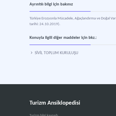
Ayrıntılı bilgi için bakınız
Türkiye Erozyonla Mücadele, Ağaçlandırma ve Doğal Var
tarihi: 24.10.2019).
Konuyla ilgili diğer maddeler için bkz.:
SİVİL TOPLUM KURULUŞU
Turizm Ansiklopedisi
Turizm bilgi kaynağı.