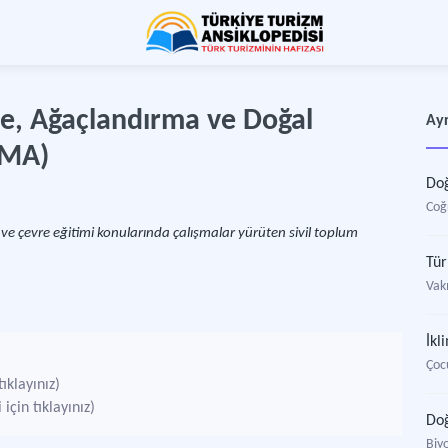
e, Ağaçlandırma ve Doğal
Ayr
EMA)
Doğ
Coğ
e çevre eğitimi konularında çalışmalar yürüten sivil toplum
Vakı
İkl
Çocu
ıklayınız)
çin tıklayınız)
Do
Biyo