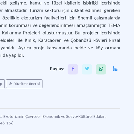
kli gelişme, kamu ve tüzel kişilerle işbirliği içerisinde
er almaktadır. Turizm sektörü için dikkat edilmesi gereken
 özellikle ekoturizm faaliyetleri için önemli çalışmalarda
ğanın korunması ve değerlendirilmesi amaçlanmıştır. TEMA
l Kalkınma Projeleri oluşturmuştur. Bu projeler içerisinde
ldeleri ile Kınık, Karacaören ve Çobanözü köyleri kırsal
ar yapıldı. Ayrıca proje kapsamında belde ve köy ormanı
 da yapıldı.
Paylaş:
ap
Düzeltme önerisi
da Ekoturizmin Çevresel, Ekonomik ve Sosyo-Kültürel Etkileri,
146-156.