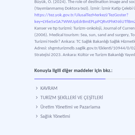
Büyük, Ö. (2024). The role of destination image and socia
(Yayımlanmamış Doktora tezi). İzmir: İzmir Katip Çelebi Ün
https://tez.yok.gov.tr/UlusalTezMerkezi/TezGoster?
key=LY6e5xGA7WWUpEdrBmEPLpPQRvtPhKN6UTfBmZD
Kanser ve tıp turizmi: Turizm-onkoloji, Journal of Current
(2006). Medical tourism: Sea, sun, sand and surgery, 
Turizmi Nedir? Ankara: TC Sağlık Bakanlığı Sağlık Hizmetl
Adresi: shgmturizmdb.saglik.gov.tr/Eklenti/10944/0/02p
Stratejisi 2023. Ankara: Kültür ve Turizm Bakanlığı Yayınl
Konuyla ilgili diğer maddeler için bkz.:
KAVRAM
TURİZM ŞEKİLLERİ VE ÇEŞİTLERİ
Üretim Yönetimi ve Pazarlama
Sağlık Yönetimi