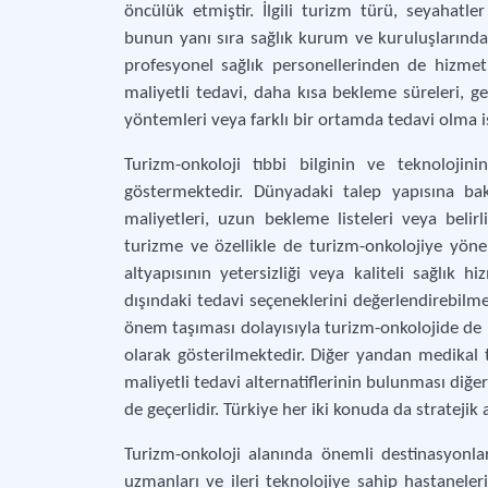
öncülük etmiştir. İlgili turizm türü, seyahatler
bunun yanı sıra sağlık kurum ve kuruluşlarından
profesyonel sağlık personellerinden de hizmet
maliyetli tedavi, daha kısa bekleme süreleri, ge
yöntemleri veya farklı bir ortamda tedavi olma is
Turizm-onkoloji tıbbi bilginin ve teknolojin
göstermektedir. Dünyadaki talep yapısına bak
maliyetleri, uzun bekleme listeleri veya belir
turizme ve özellikle de turizm-onkolojiye yönel
altyapısının yetersizliği veya kaliteli sağlık hi
dışındaki tedavi seçeneklerini değerlendirebilm
önem taşıması dolayısıyla turizm-onkolojide de 
olarak gösterilmektedir. Diğer yandan medikal t
maliyetli tedavi alternatiflerinin bulunması diğe
de geçerlidir. Türkiye her iki konuda da stratejik 
Turizm-onkoloji alanında önemli destinasyonlar 
uzmanları ve ileri teknolojiye sahip hastaneler