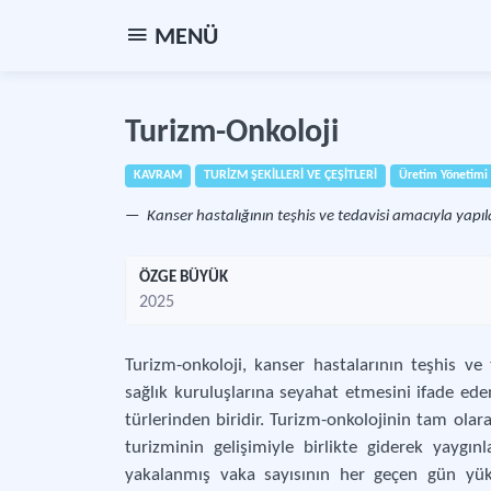
MENÜ
Turizm-Onkoloji
KAVRAM
TURİZM ŞEKİLLERİ VE ÇEŞİTLERİ
Üretim Yönetimi
Kanser hastalığının teşhis ve tedavisi amacıyla yapıl
ÖZGE BÜYÜK
2025
Turizm-onkoloji, kanser hastalarının teşhis ve
sağlık kuruluşlarına seyahat etmesini ifade ede
türlerinden biridir. Turizm-onkolojinin tam olar
turizminin gelişimiyle birlikte giderek yaygın
yakalanmış vaka sayısının her geçen gün yük