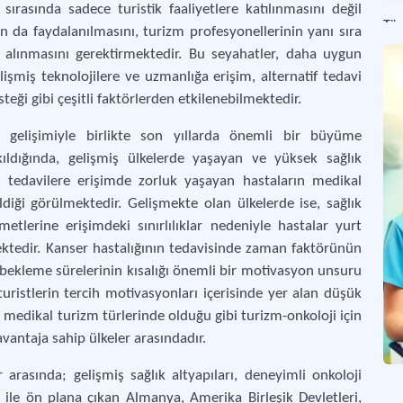
 sırasında sadece turistik faaliyetlere katılınmasını değil
Tür
 da faydalanılmasını, turizm profesyonellerinin yanı sıra
Türk
 alınmasını gerektirmektedir. Bu seyahatler, daha uygun
lişmiş teknolojilere ve uzmanlığa erişim, alternatif tedavi
Sağ
teği gibi çeşitli faktörlerden etkilenebilmektedir.
Sağ
in gelişimiyle birlikte son yıllarda önemli bir büyüme
ıldığında, gelişmiş ülkelerde yaşayan ve yüksek sağlık
Dö
li tedavilere erişimde zorluk yaşayan hastaların medikal
Bire
diği görülmektedir. Gelişmekte olan ülkelerde ise, sağlık
zmetlerine erişimdeki sınırlılıklar nedeniyle hastalar yurt
De
ektedir. Kanser hastalığının tedavisinde zaman faktörünün
Bili
bekleme sürelerinin kısalığı önemli bir motivasyon unsuru
uristlerin tercih motivasyonları içerisinde yer alan düşük
r medikal turizm türlerinde olduğu gibi turizm-onkoloji için
avantaja sahip ülkeler arasındadır.
arasında; gelişmiş sağlık altyapıları, deneyimli onkoloji
i ile ön plana çıkan Almanya, Amerika Birleşik Devletleri,