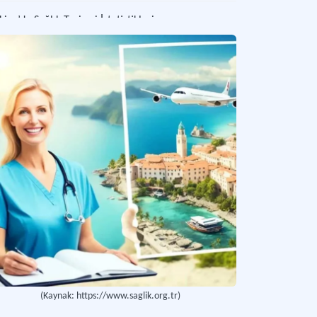
kiye’de Sağlık Turizmi İstatistikleri
iye’de sağlık turizmi konusunda gerçekleştirilen çeşitli istatistik kaynakları.
lık Turizmi Destinasyonu
lık Turizmi Destinasyonu
nüşüm Turizmi
ylerin fiziksel, zihinsel, duygusal ya da manevi gelişimlerini destekleyecek deney
mans Dostu Turizm
şsel gerileme yaşayan bireylerin ve bakım verenlerinin güvenli, anlaşılır ve kapsay
(Kaynak: https://www.saglik.org.tr)