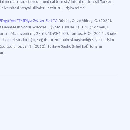
l media interaction on medical tourists' intention to visit Turkey.
iversitesi Sosyal Bilimler Enstitüsü, Erişim adresi:
qyeYnyETMDlgw7wJwrI5zIJEV;
Büyük, Ö. ve Akkuş, G. (2022).
 Debates in Social Sciences, 5(Special Issue-1): 1-19; Connell, J.
Tourism Management, 27(6): 1093-1100; Tontuş, H.Ö. (2017). Sağlık
eri Genel Müdürlüğü, Sağlık Turizmi Dairesi Başkanlığı Yayını, Erişim
df.pdf; Topuz, N. (2012). Türkiye Sağlık (Medikal) Turizmi
arı.