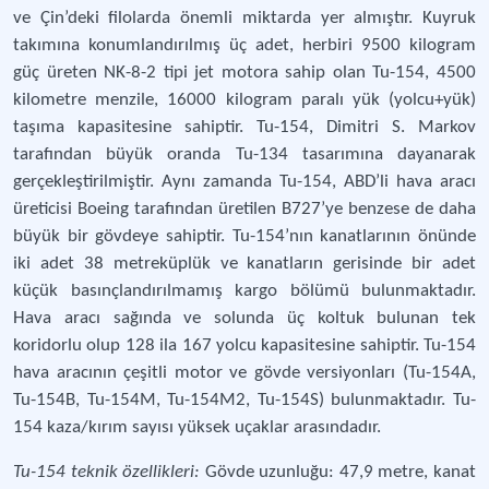
ve Çin’deki filolarda önemli miktarda yer almıştır. Kuyruk
takımına konumlandırılmış üç adet, herbiri 9500 kilogram
güç üreten NK-8-2 tipi jet motora sahip olan Tu-154, 4500
kilometre menzile, 16000 kilogram paralı yük (yolcu+yük)
taşıma kapasitesine sahiptir. Tu-154, Dimitri S. Markov
tarafından büyük oranda Tu-134 tasarımına dayanarak
gerçekleştirilmiştir. Aynı zamanda Tu-154, ABD’li hava aracı
üreticisi Boeing tarafından üretilen B727’ye benzese de daha
büyük bir gövdeye sahiptir. Tu-154’nın kanatlarının önünde
iki adet 38 metreküplük ve kanatların gerisinde bir adet
küçük basınçlandırılmamış kargo bölümü bulunmaktadır.
Hava aracı sağında ve solunda üç koltuk bulunan tek
koridorlu olup 128 ila 167 yolcu kapasitesine sahiptir. Tu-154
hava aracının çeşitli motor ve gövde versiyonları (Tu-154A,
Tu-154B, Tu-154M, Tu-154M2, Tu-154S) bulunmaktadır. Tu-
154 kaza/kırım sayısı yüksek uçaklar arasındadır.
Tu-154 teknik özellikleri:
Gövde uzunluğu: 47,9 metre, kanat