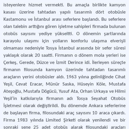
isteyenlere hizmet vermekti. Bu amaçla birlikte kamyon
kasası üzerine tahtadan yapılı tasarımlı dört otobüsle
Kastamonu ve İstanbul arası seferlere başlandı. Bu seferlere
olan talebin arttığını gören işletme sahipleri firmada bulunan
otobüs sayısını yediye yükseltti. O dönemin şartlarında
karayolu ulaşımı için yolların konforlu ulaşıma elverişli
olmaması nedeniyle Tosya İstanbul arasında bir sefer süresi
yaklaşık olarak 20 saatti. Firmanın o dönem mola yerleri ise
Çerkeş, Gerede, Düzce ve İzmit Derince idi. İlerleyen süreçte
firmanın filosunda kamyon üzerinde tahtadan tasarımlı
araçların yerini otobüsler aldı. 1963 yılına gelinliğinde Cihat
Yeşil, Cevat Eracar, Münür Saska, Hüseyin Köle, Mustafa
Ateşoğlu, Mustafa Dögücü, Yusuf Ata, Orhan Urkaya ve Hilmi
Yeşil’in katkılarıyla firmanın adı Tosya Seyahat Otobüs
İşletmesi olarak değiştirildi. Bu dönemde Ankara seferlerine
de başlayan firma, filosundaki araç sayısını 10 araca çıkardı.
Firma 1983 yılında Limited Şirketi olarak yenilendi ve bir
sonraki sene 25 adet otobüs alarak filosundaki araçları