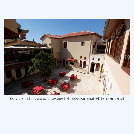
(Kaynak: http://www.hatay.gov.tr/tibbi-ve-aromatik-bitkiler-muzesi)