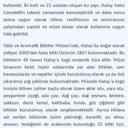
kullanıldı. İki katlı ve 22 odadan oluşan bu yapı, Hatay Valisi
Cemalettin Lekesiz zamanında kamulaştırıldı ve daha sonra
aslına uygun olarak röleve, restitüsyon ve restorasyon
çalışmaları yapıldı ve müze binası olarak kullanıma uygun
hâle getirildi.
Tıbbi ve Aromatik Bitkiler Müzesi’nde, Hatay’da doğal olarak
yetişen 2000’den fazla bitki türünün 280’i bulunmaktadır. Bu
bitkilerin 40 tanesi Hatay’a özgü endemik türe aittir. Müze
binasının farklı teşhir odalarında yer alan bitkiler, cam
kavanozlarda ve sepetler içinde kurutulmuş olarak ya da özü
çıkarılmış yağ şeklinde bulunmaktadır. Müzede Hatay’a özgü
ismiyle bilinen zahter başta olmak üzere aklar otu, yara otu,
peygamber çiçeği, ada çayı, dağ çayı, dağ seyhanı, kestere,
zakkum, deniz teresi, ballıbaba, funda, güz çiğdemi gibi
bitkiler kurutulmuş olarak sergilenmektedir. Ayrıca Hülasa
adı verilen bölümde üzüm çekirdeği, karanfil, acı elma,
anason, fesleğenin de aralarında bulunduğu 33 bitki özü,