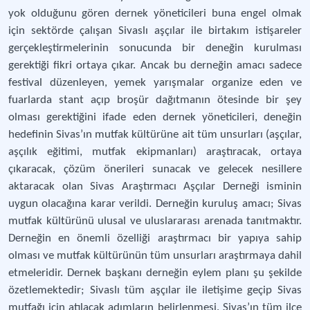
yok olduğunu gören dernek yöneticileri buna engel olmak
için sektörde çalışan Sivaslı aşçılar ile birtakım istişareler
gerçekleştirmelerinin sonucunda bir deneğin kurulması
gerektiği fikri ortaya çıkar. Ancak bu derneğin amacı sadece
festival düzenleyen, yemek yarışmalar organize eden ve
fuarlarda stant açıp broşür dağıtmanın ötesinde bir şey
olması gerektiğini ifade eden dernek yöneticileri, deneğin
hedefinin Sivas’ın mutfak kültürüne ait tüm unsurları (aşçılar,
aşçılık eğitimi, mutfak ekipmanları) araştıracak, ortaya
çıkaracak, çözüm önerileri sunacak ve gelecek nesillere
aktaracak olan Sivas Araştırmacı Aşçılar Derneği isminin
uygun olacağına karar verildi. Derneğin kuruluş amacı; Sivas
mutfak kültürünü ulusal ve uluslararası arenada tanıtmaktır.
Derneğin en önemli özelliği araştırmacı bir yapıya sahip
olması ve mutfak kültürünün tüm unsurları araştırmaya dahil
etmeleridir. Dernek başkanı derneğin eylem planı şu şekilde
özetlemektedir; Sivaslı tüm aşçılar ile iletişime geçip Sivas
mutfağı için atılacak adımların belirlenmesi. Sivas’ın tüm ilçe