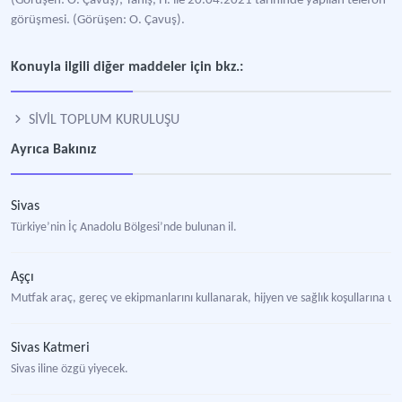
(Görüşen: O. Çavuş); Tanış, H. ile 20.04.2021 tarihinde yapılan telefon
görüşmesi. (Görüşen: O. Çavuş).
Konuyla ilgili diğer maddeler için bkz.:
SİVİL TOPLUM KURULUŞU
Ayrıca Bakınız
Sivas
Türkiye’nin İç Anadolu Bölgesi’nde bulunan il.
Aşçı
Mutfak araç, gereç ve ekipmanlarını kullanarak, hijyen ve sağlık koşullarına uygu
Sivas Katmeri
Sivas iline özgü yiyecek.