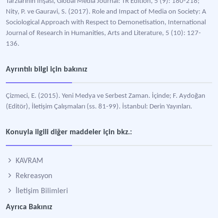
Tarzlarının İnşası, Global Media Journal: TR Edition, 5 (9): 180-218;
Nity, P. ve Gauravi, S. (2017). Role and Impact of Media on Society: A
Sociological Approach with Respect to Demonetisation, International
Journal of Research in Humanities, Arts and Literature, 5 (10): 127-
136.
Ayrıntılı bilgi için bakınız
Çizmeci, E. (2015). Yeni Medya ve Serbest Zaman. İçinde; F. Aydoğan
(Editör), İletişim Çalışmaları (ss. 81-99). İstanbul: Derin Yayınları.
Konuyla ilgili diğer maddeler için bkz.:
KAVRAM
Rekreasyon
İletişim Bilimleri
Ayrıca Bakınız