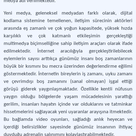
medya adı verilmektedir.
Yeni medya, geleneksel medyadan farklı olarak, dijital
kodlama sistemine temellenen, iletişim sürecinin aktörleri
arasında eş zamanlı ve çok yoğun kapasitede, yüksek hızda
karşılıklı ve çok katmanlı etkileşimin gerçekleştiği
multimedya biçimselliğine sahip iletişim araçları olarak ifade
edilmektedir. İnternet aracılığıyla gerçekleştirilebilecek
eylemlerin sayısı arttıkça günümüz insanı boş zamanlarının
büyük bir kısmını bu mecra üzerinden değerlendirme eğilimi
göstermektedir. İnternetin bireylerin iş zamanı, uyku zamanı
ve çevrimdışı boş zamanını (sanal olmayan) işgal ettiği
görüşü giderek yaygınlaşmaktadır. Özellikle kentli nüfusun
yaygın olduğu bölgelerde yaşam mücadelesinin yarattığı
gerilim, insanları hayatın içinde var olduklarını ve tatminkar
hissetmelerini sağlayacak yeni uyaranlar arayışına itmektedir.
Bu bağlamda video oyunları, sağladığı anlık heyecan ve
içerdiği belirsizlikler sayesinde günümüz insanının ihtiyaç
duyduğu adrenalin salınımını kolaylaştırabilmektedir.