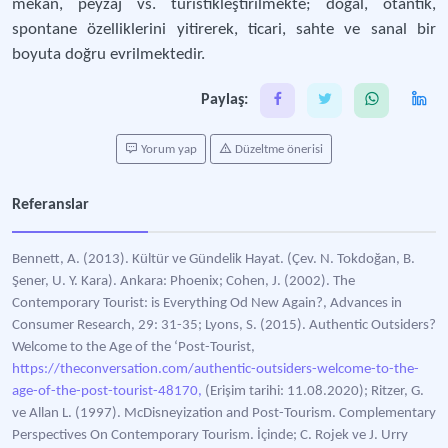
mekan, peyzaj vs. turistikleştirilmekte; doğal, otantik,
spontane özelliklerini yitirerek, ticari, sahte ve sanal bir
boyuta doğru evrilmektedir.
Paylaş:
Yorum yap
Düzeltme önerisi
Referanslar
Bennett, A. (2013). Kültür ve Gündelik Hayat. (Çev. N. Tokdoğan, B.
Şener, U. Y. Kara). Ankara: Phoenix; Cohen, J. (2002). The
Contemporary Tourist: is Everything Od New Again?, Advances in
Consumer Research, 29: 31-35; Lyons, S. (2015). Authentic Outsiders?
Welcome to the Age of the ‘Post-Tourist,
https://theconversation.com/authentic-outsiders-welcome-to-the-
age-of-the-post-tourist-48170,
(Erişim tarihi: 11.08.2020); Ritzer, G.
ve Allan L. (1997). McDisneyization and Post-Tourism. Complementary
Perspectives On Contemporary Tourism. İçinde; C. Rojek ve J. Urry