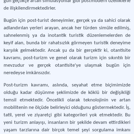
gün geçtikçe artan simülasyonlar gibi postmodern özelliklerle
de ilişkilendirmektedirler.
Bugün için post-turist deneyimler, gerçek ya da sahici olarak
adlandırılan yerleri arayan, ancak her türden simüle edilmiş,
sahnelenmiş ya da inotantik turistik düzenlemelerden de
keyif alan, bunda bir rahatsızlık görmeyen turistik deneyime
karşılık gelmektedir. Ancak şu da bir gerçektir ki, otantisite
kavramı, post-turizm ve genel olarak turizm için sıkıntılı bir
mevzudur ve gerçek otantisite'ye ulaşmak bugün için
neredeyse imkânsızdır.
Post-turizm kavramı, aslında, seyahat etme biçimimizde
olduğu kadar düşünme şeklimizde de köklü bir değişikliği
temsil etmektedir. Öncelikli olarak teknolojinin ve artan
mobilitenin ne ölçüde belirleyici olduğunu göstermektedir. İş,
tatil, yerel ve ziyaretçi gibi kategorileri yok etmektedir. Bu
yeni turizm anlayışı, insanların bir şekilde devam ettirdikleri
yaşam tarzlarına dair birçok temel şeyi sorgulama imkanı