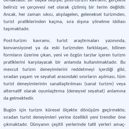
olmaktadır. Bir başka deyişle, post-turizm kavramı, gerçekte
belirsiz ve çerçevesi net olarak çizilmiş bir terim değildir.
Ancak, her zaman sıkıcı, alışılagelen, geleneksel turizmden,
turist pratiklerinden kaçma, sıra dışına yönelme iddiası
taşımaktadır.
Post-turizm kavramı, turist araştırmaları yazınında,
konvansiyonel ya da eski turizmden farklılaşan, bilinen
formların üzerine çıkan, yeni ve özgün tarzlar içeren turizm
pratiklerini karşılayacak bir anlamda kullanılmaktadır. Bu
mevcut turizm deneyimlerini reddetmeyi içerdiği gibi,
sıradan yaşam ve seyahat arasındaki sınırların aşılması, tüm
turist deneyimlerinin sanallaştırılması (sanal turizm) veya
alternatif olarak oyunlaştırma (deneysel seyahat) anlamına
da gelmektedir.
Bugün için turizm küresel ölçekte dönüşüm geçirmekte,
sıradan turist deneyimleri yerine özellikli yeni trendler öne
çıkmaktadır. Dünyanın çeşitli yerlerinde tatil yerleri amaç-