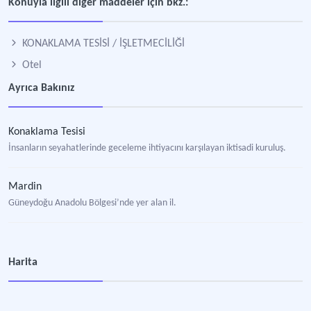
Konuyla ilgili diğer maddeler için bkz.:
KONAKLAMA TESİSİ / İŞLETMECİLİĞİ
Otel
Ayrıca Bakınız
Konaklama Tesisi
İnsanların seyahatlerinde geceleme ihtiyacını karşılayan iktisadi kuruluş.
Mardin
Güneydoğu Anadolu Bölgesi’nde yer alan il.
Harita