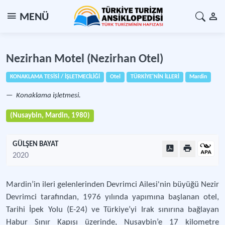
MENÜ
Nezirhan Motel (Nezirhan Otel)
KONAKLAMA TESİSİ / İŞLETMECİLİĞİ
Otel
TÜRKİYE'NİN İLLERİ
Mardin
Konaklama işletmesi.
(Nusaybin, Mardin, 1980)
GÜLŞEN BAYAT
2020
Mardin’in ileri gelenlerinden Devrimci Ailesi'nin büyüğü Nezir
Devrimci tarafından, 1976 yılında yapımına başlanan otel,
Tarihi İpek Yolu (E-24) ve Türkiye’yi Irak sınırına bağlayan
Habur Sınır Kapısı üzerinde, Nusaybin’e 17 kilometre