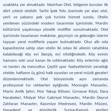
uzaklıkta yer almaktadır. Nezirhan Otel, bölgenin kurulan ilk
dört yıldızlı otelidir. Tarihi İpek Yolu üzerinde yer alan otel,
yerli ve yabancı pek çok turiste hizmet sundu. Otelin
yenilenen yüzündeki modern tasarımlar içerisinde; Mardin
kültürünü yaşatmaya yönelik motifler sunulmaktadır. Otel
içerisinde tasarlanan mekânlar, geçmişin ve geleceğin izlerini
taşıyan yerel motiflerle yaşam bulmaktadır. Otuz altı oda
kapasitesine sahip olan otelin iki odası iki ailenin rahatlıkla
kalabileceği köy evi (kerpiç ev) niteliğindedir. Köy evinin
hamamı eski usul kazan ile ısıtılmaktadır. Köy evlerinin ağılı
ve tandırı da mevcuttur. Çeşitli spor faaliyetlerinin yeraldığı
otelde; haftanın üç günü halk oyunları ve yerel müzik geceleri
düzenlenmektedir. Otel bünyesinde aynı zamanda
profesyonel tur rehberleri eşliğinde; Morevgin Manastırı,
Marin Antik Şehri, Mor Yakup Kilisesi, Gırnavar Köyü, Dara
Harabeleri, Midyat Mor Gabriyel Manastırı, Mardin Deyrul
Zahfaran Manastırı, Kasımiye Medresesi, Mardin Müzesi,
Hasankeyf ve günübirlik Suriye-Kamışlı gezileri