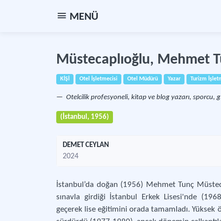
MENÜ
Müstecaplıoğlu, Mehmet 
KİŞİ
Otel İşletmecisi
Otel Müdürü
Yazar
Turizm İşlet
Otelcilik profesyoneli, kitap ve blog yazarı, sporcu, gir
(İstanbul, 1956)
DEMET CEYLAN
2024
İstanbul’da doğan (1956) Mehmet Tunç Müstecapl
sınavla girdiği İstanbul Erkek Lisesi'nde (19
geçerek lise eğitimini orada tamamladı. Yüksek ö