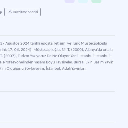
ap
Düzeltme önerisi
7 Ağustos 2024 tarihli eposta iletişimi ve Tunç Müstecaplıoğlu
ihi: 17. 08. 2024); Müstecaplıoğlu, M. T. (2000), Alanya'da onaltı
. T. (2007), Turizm Yazıyoruz Da Ne Oluyor Yani. İstanbul: İstanbul:
el Profesyonelinden Yaşam Boyu Tavsiyeler. Bursa: Ekin Basım Yayın;
Kim Olduğunu Söyleyeyim. İstanbul: Adalı Yayınları.