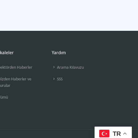
kaleler
Yardım
ektörden Haberler
Arama Kılavuzu
izden Haberler ve
SSS
urular
Tümü
TR