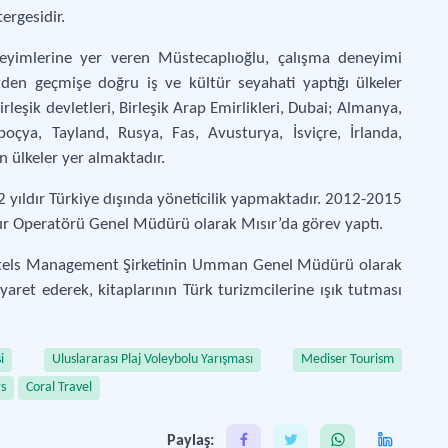
tergesidir.
eyimlerine yer veren Müstecaplıoğlu, çalışma deneyimi
n geçmişe doğru iş ve kültür seyahati yaptığı ülkeler
eşik devletleri, Birleşik Arap Emirlikleri, Dubai; Almanya,
çya, Tayland, Rusya, Fas, Avusturya, İsviçre, İrlanda,
 ülkeler yer almaktadır.
2 yıldır Türkiye dışında yöneticilik yapmaktadır. 2012-2015
ur Operatörü Genel Müdürü olarak Mısır’da görev yaptı.
tels Management Şirketinin Umman Genel Müdürü olarak
aret ederek, kitaplarının Türk turizmcilerine ışık tutması
i
Uluslararası Plaj Voleybolu Yarışması
Mediser Tourism
s
Coral Travel
Paylaş: