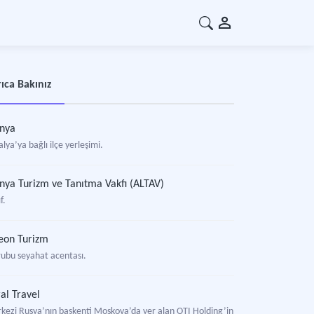
ıca Bakınız
nya
lya’ya bağlı ilçe yerleşimi.
nya Turizm ve Tanıtma Vakfı (ALTAV)
f.
eon Turizm
rubu seyahat acentası.
al Travel
kezi Rusya’nın başkenti Moskova’da yer alan OTI Holding’in küresel tur operatö