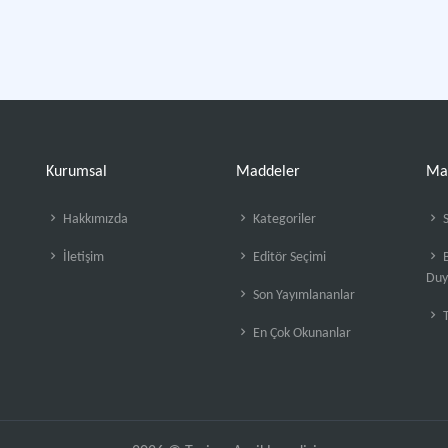
Kurumsal
Maddeler
Ma
Hakkımızda
Kategoriler
S
İletişim
Editör Seçimi
B
Duy
Son Yayımlananlar
En Çok Okunanlar