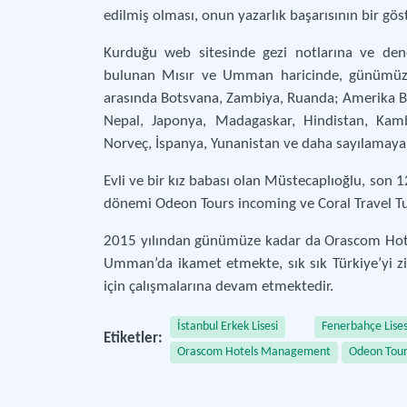
edilmiş olması, onun yazarlık başarısının bir gös
Kurduğu web sitesinde gezi notlarına ve den
bulunan Mısır ve Umman haricinde, günümüzde
arasında Botsvana, Zambiya, Ruanda; Amerika Birl
Nepal, Japonya, Madagaskar, Hindistan, Kambo
Norveç, İspanya, Yunanistan ve daha sayılamayan
Evli ve bir kız babası olan Müstecaplıoğlu, son 1
dönemi Odeon Tours incoming ve Coral Travel T
2015 yılından günümüze kadar da Orascom Ho
Umman’da ikamet etmekte, sık sık Türkiye’yi ziy
için çalışmalarına devam etmektedir.
İstanbul Erkek Lisesi
Fenerbahçe Lises
Etiketler:
Orascom Hotels Management
Odeon Tour