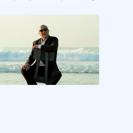
el Müdürü
l müdürü, bir otelin en üst düzeyde sorumlu yöneticisi olup, otelin işleyişi, yöne
on Turizm (Seyahat Acentası)
rubu seyahat acentası.
al Travel (Tur Operatörü)
kezi Rusya’nın başkenti Moskova’da yer alan OTI Holding’in küresel tur operatö