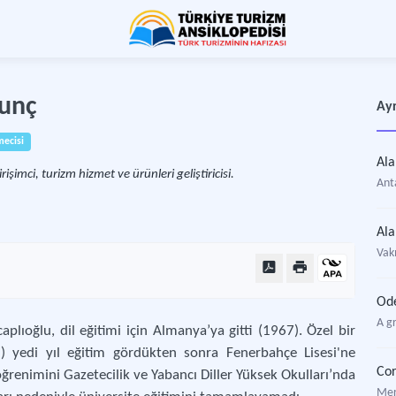
Tunç
Ayr
mecisi
Ala
işimci, turizm hizmet ve ürünleri geliştiricisi.
Anta
Ala
Vakı
Od
A g
ıoğlu, dil eğitimi için Almanya’ya gitti (1967). Özel bir
68) yedi yıl eğitim gördükten sonra Fenerbahçe Lisesi'ne
Cor
ğrenimini Gazetecilik ve Yabancı Diller Yüksek Okulları’nda
Mer