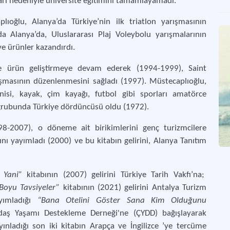
rı nedeniyle üniversite eğitimini tamamlayamadı.
ıoğlu, Alanya’da Türkiye’nin ilk triatlon yarışmasının
Ot
da Alanya’da, Uluslararası Plaj Voleybolu yarışmalarının
Ote
ve ürünler kazandırdı.
Ode
çte ürün geliştirmeye devam ederek (1994-1999), Saint
A g
rışmasının düzenlenmesini sağladı (1997). Müstecaplıoğlu,
tenisi, kayak, çim kayağı, futbol gibi sporları amatörce
 grubunda Türkiye dördüncüsü oldu (1972).
Cor
Mer
998-2007), o döneme ait birikimlerini genç turizmcilere
ını yayımladı (2000) ve bu kitabın gelirini, Alanya Tanıtım
 Yani”
kitabının (2007) gelirini Türkiye Tarih Vakfı’na;
Boyu Tavsiyeler”
kitabının (2021) gelirini Antalya Turizm
ayımladığı
“Bana Otelini Göster Sana Kim Olduğunu
ğdaş Yaşamı Destekleme Derneği'ne (ÇYDD) bağışlayarak
ınladığı son iki kitabın Arapça ve İngilizce ’ye tercüme