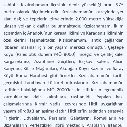
sahiptir. Kızılcahamam ilçesinin deniz yüksekliği oranı 975
metre olarak ölçülmektedir. Kızılcahamam’ın kuzeyinde yer
alan dağ ve tepelerin zirvelerinde 2.000 metre yüksekliğe
ulaşan volkanik dağlar bulunmaktadır. Kızılcahamam, iklim
açısından İç Anadolu’nun karasal iklimi ve Karadeniz ikliminin
özelliklerini taşımaktadır. Kızılcahamam, antik çağlardan
itibaren insanlar için bir yaşam merkezi olmuştur. Çeştepe
Köyü (Paleolotik dönem MÖ 8000), İnceğiz ve Çeltikçikale,
Kargasekmez, Azaphane Geçitleri, Başköy Kalesi, Alicin
Kanyonu, Kilise Mağaraları, Akdoğan Köyü Kazıları ve Saray
Köyü Roma Harabesi gibi örnekler Kızılcahamam’ın tarihi
geçmişini kanıtlayan kültürel miraslarıdır. Kızılcahamam’ın
tarihine bakıldığında MÖ 2000’ler de Hititler’in egemenlik
kurduklarına dair kalıntılara rastlanıldı. Yapılan kazı
çalışmalarında Kirmir vadisi çevresinde Hitit uygarlığının
yaşam sürdüğü anlaşılmaktadır. Hititler’in ardından sırasıyla
Friglerin, Lidyalıların, Perslerin, Galatların, Romalıların ve
Bizanslıların yerleştikleri görülmektedir. Arapların İstanbul