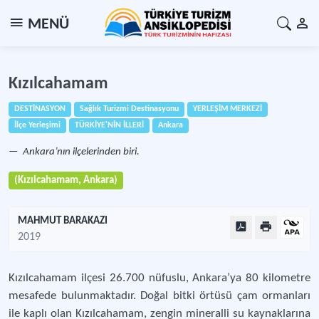
MENÜ
Kızılcahamam
DESTİNASYON
Sağlık Turizmi Destinasyonu
YERLEŞİM MERKEZİ
İlçe Yerleşimi
TÜRKİYE'NİN İLLERİ
Ankara
Ankara’nın ilçelerinden biri.
(Kızılcahamam, Ankara)
MAHMUT BARAKAZI
2019
Kızılcahamam ilçesi 26.700 nüfuslu, Ankara’ya 80 kilometre
mesafede bulunmaktadır. Doğal bitki örtüsü çam ormanları
ile kaplı olan Kızılcahamam, zengin mineralli su kaynaklarına