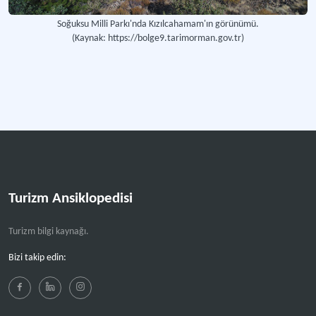
Soğuksu Milli Parkı'nda Kızılcahamam'ın görünümü.
(Kaynak: https://bolge9.tarimorman.gov.tr)
Turizm Ansiklopedisi
Turizm bilgi kaynağı.
Bizi takip edin: