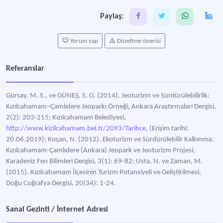
Paylaş:
Yorum yap
Düzeltme önerisi
Referanslar
Gürsay, M. S., ve GÜNEŞ, S. G. (2014). Jeoturizm ve Sürdürülebilirlik:
Kızılcahamam–Çamlıdere Jeoparkı Örneği, Ankara Araştırmaları Dergisi,
2(2): 203-215; Kızılcahamam Belediyesi,
http://www.kizilcahamam.bel.tr/2093/Tarihce,
(Erişim tarihi:
20.06.2019); Koçan, N. (2012). Ekoturizm ve Sürdürülebilir Kalkınma:
Kızılcahamam-Çamlıdere (Ankara) Jeopark ve Jeoturizm Projesi,
Karadeniz Fen Bilimleri Dergisi, 3(1): 69-82; Usta, N. ve Zaman, M.
(2015). Kızılcahamam İlçesinin Turizm Potansiyeli ve Geliştirilmesi,
Doğu Coğrafya Dergisi, 20(34): 1-24.
Sanal Gezinti / İnternet Adresi