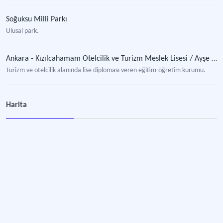
Soğuksu Milli Parkı
Ulusal park.
Ankara - Kızılcahamam Otelcilik ve Turizm Meslek Lisesi / Ayşe Bezci Otelcilik ve Turizm Meslek Lisesi
Turizm ve otelcilik alanında lise diploması veren eğitim-öğretim kurumu.
Ayşe Bezci Otelcilik ve Turizm Meslek Lisesi / Ayşe Bezci Mesleki ve Teknik Anadolu Lisesi
Harita
Turizm ve otelcilik alanında lise diploması veren eğitim-öğretim kurumu.
Ankara Erkeç Pastırması
Ankara'nın coğrafi işaretli gıda ürünü.