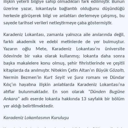
ilişkin yeterli bilgiye sahip olmadıkları fark edilmiştir. Bunun
üzerine yazar, lokantayla bağlantılı olduğunu düşündüğü
herkesle görüşerek bilgi ve anlatıları derlemeye çalışmış, bu
sayede tarihsel verileri netleştirmeye çaba göstermiştir.
Karadeniz Lokantası, zamanla yalnızca aile anılarında değil,
farklı akademik ve edebi metinlerde de yer bulmuştur.
Yazarın oğlu Mete, Karadeniz Lokantası’nı üniversite
ödevinde bir vaka olarak kullanmış; lokanta daha sonra
başka makalelere konu olmuş, şehir fihristlerinde ve çeşitli
kitaplarda da anılmıştır. Nitekim Çetin Altan’ın
Büyük Gözaltı,
Nermin Bezmen’in
Kurt Seyit ve Şura
romanı ve Dündar
Kılıç’ın hayatına ilişkin anlatılarda Karadeniz Lokantası’na
atıflar bulunmaktadır. En son olarak “
Dünden Bugüne
Ankara
” adlı eserde lokanta hakkında 13 sayfalık bir bölüm
yer aldığı belirtilmektedir.
Karadeniz Lokantasının Kuruluşu