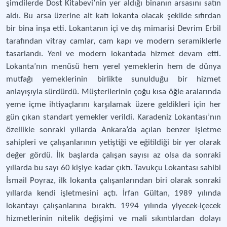
şimdilerde Dost Kitabevi’nin yer aldığı binanın arsasını satın
aldı. Bu arsa üzerine alt katı lokanta olacak şekilde sıfırdan
bir bina inşa etti. Lokantanın içi ve dış mimarisi Devrim Erbil
tarafından vitray camlar, cam kapı ve modern seramiklerle
tasarlandı. Yeni ve modern lokantada hizmet devam etti.
Lokanta’nın menüsü hem yerel yemeklerin hem de dünya
mutfağı yemeklerinin birlikte sunulduğu bir hizmet
anlayışıyla sürdürdü. Müşterilerinin çoğu kısa öğle aralarında
yeme içme ihtiyaçlarını karşılamak üzere geldikleri için her
gün çıkan standart yemekler verildi. Karadeniz Lokantası’nın
özellikle sonraki yıllarda Ankara’da açılan benzer işletme
sahipleri ve çalışanlarının yetiştiği ve eğitildiği bir yer olarak
değer gördü. İlk başlarda çalışan sayısı az olsa da sonraki
yıllarda bu sayı 60 kişiye kadar çıktı. Tavukçu Lokantası sahibi
İsmail Poyraz, ilk lokanta çalışanlarından biri olarak sonraki
yıllarda kendi işletmesini açtı. İrfan Gültan, 1989 yılında
lokantayı çalışanlarına bıraktı. 1994 yılında yiyecek-içecek
hizmetlerinin nitelik değişimi ve mali sıkıntılardan dolayı