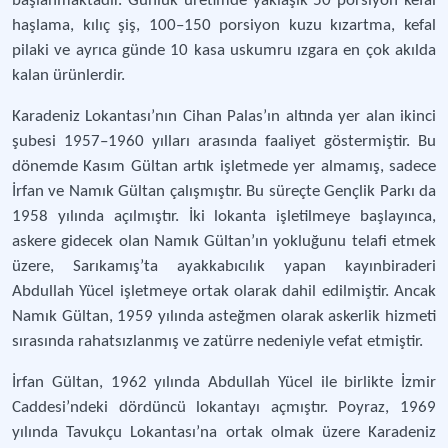
başlanmaktadır. Günlük üretimde yaklaşık 50 porsiyon kefal
haşlama, kılıç şiş, 100–150 porsiyon kuzu kızartma, kefal
pilaki ve ayrıca günde 10 kasa uskumru ızgara en çok akılda
kalan ürünlerdir.
Karadeniz Lokantası’nın Cihan Palas’ın altında yer alan ikinci
şubesi 1957–1960 yılları arasında faaliyet göstermiştir. Bu
dönemde Kasım Gültan artık işletmede yer almamış, sadece
İrfan ve Namık Gültan çalışmıştır. Bu süreçte Gençlik Parkı da
1958 yılında açılmıştır. İki lokanta işletilmeye başlayınca,
askere gidecek olan Namık Gültan’ın yokluğunu telafi etmek
üzere, Sarıkamış’ta ayakkabıcılık yapan kayınbiraderi
Abdullah Yücel işletmeye ortak olarak dahil edilmiştir. Ancak
Namık Gültan, 1959 yılında asteğmen olarak askerlik hizmeti
sırasında rahatsızlanmış ve zatürre nedeniyle vefat etmiştir.
İrfan Gültan, 1962 yılında Abdullah Yücel ile birlikte İzmir
Caddesi’ndeki dördüncü lokantayı açmıştır. Poyraz, 1969
yılında Tavukçu Lokantası’na ortak olmak üzere Karadeniz