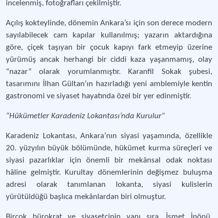
incelenmiş, fotoğrafları çekilmiştir.
Açılış kokteylinde, dönemin Ankara’sı için son derece modern
sayılabilecek cam kapılar kullanılmış; yazarın aktardığına
göre, çiçek taşıyan bir çocuk kapıyı fark etmeyip üzerine
yürümüş ancak herhangi bir ciddi kaza yaşanmamış, olay
“nazar” olarak yorumlanmıştır. Karanfil Sokak şubesi,
tasarımını İlhan Gültan’ın hazırladığı yeni amblemiyle kentin
gastronomi ve siyaset hayatında özel bir yer edinmiştir.
“Hükümetler Karadeniz Lokantası’nda Kurulur”
Karadeniz Lokantası, Ankara’nın siyasi yaşamında, özellikle
20. yüzyılın büyük bölümünde, hükümet kurma süreçleri ve
siyasi pazarlıklar için önemli bir mekânsal odak noktası
hâline gelmiştir. Kurultay dönemlerinin değişmez buluşma
adresi olarak tanımlanan lokanta, siyasi kulislerin
yürütüldüğü başlıca mekânlardan biri olmuştur.
Birçok bürokrat ve siyasetçinin yanı sıra, İsmet İnönü,