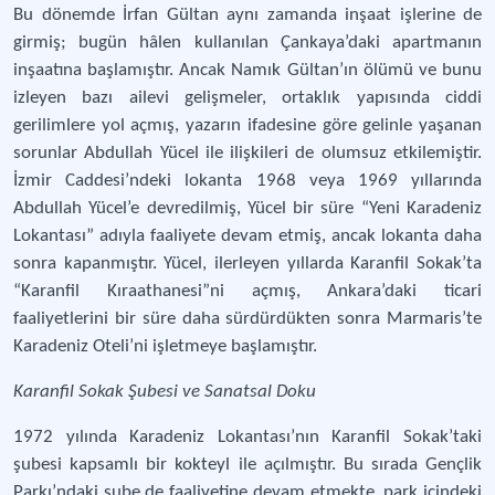
Bu dönemde İrfan Gültan aynı zamanda inşaat işlerine de
girmiş; bugün hâlen kullanılan Çankaya’daki apartmanın
inşaatına başlamıştır. Ancak Namık Gültan’ın ölümü ve bunu
izleyen bazı ailevi gelişmeler, ortaklık yapısında ciddi
gerilimlere yol açmış, yazarın ifadesine göre gelinle yaşanan
sorunlar Abdullah Yücel ile ilişkileri de olumsuz etkilemiştir.
İzmir Caddesi’ndeki lokanta 1968 veya 1969 yıllarında
Abdullah Yücel’e devredilmiş, Yücel bir süre “Yeni Karadeniz
Lokantası” adıyla faaliyete devam etmiş, ancak lokanta daha
sonra kapanmıştır. Yücel, ilerleyen yıllarda Karanfil Sokak’ta
“Karanfil Kıraathanesi”ni açmış, Ankara’daki ticari
faaliyetlerini bir süre daha sürdürdükten sonra Marmaris’te
Karadeniz Oteli’ni işletmeye başlamıştır.
Karanfil Sokak Şubesi ve Sanatsal Doku
1972 yılında Karadeniz Lokantası’nın Karanfil Sokak’taki
şubesi kapsamlı bir kokteyl ile açılmıştır. Bu sırada Gençlik
Parkı’ndaki şube de faaliyetine devam etmekte, park içindeki