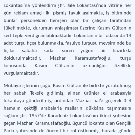
Lokantası’na yönlendirmiştir. Jale Lokantası’nda vitrine her
gün reklam amaçlı iki pişmiş tavuk asılmakta, iş bitiminde
bunlar personelden hemşeri olan bir çalışan tarafından
tüketilmekte, durumun anlaşılması üzerine Kasım Gültan’ın
sert tepki verdiği anlatılmaktadır. Lokantanın bir odasında 14
adet turşu fıçısı bulunmakta, fasulye turşusu mevsiminde bu
fıçılar sabaha kadar süren yoğun bir hazırlıkla
doldurulmaktadır. Mazhar Karamustafaoğlu, turşu
konusunda Kasım Gültan’ın uzmanlığını özellikle
vurgulamaktadır.
Mübaya işlerinin çoğu, Kasım Gültan ile birlikte yürütülmüş;
her sabah Tekel’e gidilmiş, alınan ürünler el arabasıyla
lokantaya gönderilmiş, ardından Mazhar hal’e geçerek 3–4
hamalın çektiği arabalarla malların dükkâna taşınmasını
sağlamıştır. 1957’de Karadeniz Lokantası’nın ikinci şubesine
geçen Mazhar Karamustafaoğlu, üçüncü lokanta olan Gençlik
Parkı şubesinde de önemli bir rol üstlenmiş, burada günde