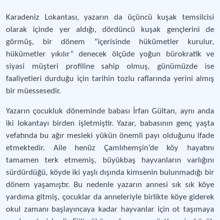
Karadeniz Lokantası, yazarın da üçüncü kuşak temsilcisi
olarak içinde yer aldığı, dördüncü kuşak gençlerini de
görmüş, bir dönem “içerisinde hükümetler kurulur,
hükümetler yıkılır” denecek ölçüde yoğun bürokratik ve
siyasi müşteri profiline sahip olmuş, günümüzde ise
faaliyetleri durduğu için tarihin tozlu raflarında yerini almış
bir müessesedir.
Yazarın çocukluk döneminde babası İrfan Gültan, aynı anda
iki lokantayı birden işletmiştir. Yazar, babasının genç yaşta
vefatında bu ağır mesleki yükün önemli payı olduğunu ifade
etmektedir. Aile henüz Çamlıhemşin’de köy hayatını
tamamen terk etmemiş, büyükbaş hayvanların varlığını
sürdürdüğü, köyde iki yaşlı dışında kimsenin bulunmadığı bir
dönem yaşamıştır. Bu nedenle yazarın annesi sık sık köye
yardıma gitmiş, çocuklar da anneleriyle birlikte köye giderek
okul zamanı başlayıncaya kadar hayvanlar için ot taşımaya