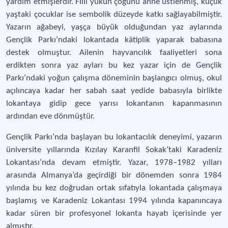
yardım etmişlerdir. Fiili yükün çoğunu anne üstlenmiş, küçük
yaştaki çocuklar ise sembolik düzeyde katkı sağlayabilmiştir.
Yazarın ağabeyi, yaşça büyük olduğundan yaz aylarında
Gençlik Parkı’ndaki lokantada kâtiplik yaparak babasına
destek olmuştur. Ailenin hayvancılık faaliyetleri sona
erdikten sonra yaz ayları bu kez yazar için de Gençlik
Parkı’ndaki yoğun çalışma döneminin başlangıcı olmuş, okul
açılıncaya kadar her sabah saat yedide babasıyla birlikte
lokantaya gidip gece yarısı lokantanın kapanmasının
ardından eve dönmüştür.
Gençlik Parkı’nda başlayan bu lokantacılık deneyimi, yazarın
üniversite yıllarında Kızılay Karanfil Sokak’taki Karadeniz
Lokantası’nda devam etmiştir. Yazar, 1978–1982 yılları
arasında Almanya’da geçirdiği bir dönemden sonra 1984
yılında bu kez doğrudan ortak sıfatıyla lokantada çalışmaya
başlamış ve Karadeniz Lokantası 1994 yılında kapanıncaya
kadar süren bir profesyonel lokanta hayatı içerisinde yer
almıştır.