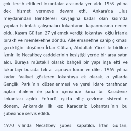
çok tercih ettikleri lokantalar arasında yer aldı. 1959 yılına
dek hizmet vermeye devam etti. Ankara’da Ulus
meydanından Bentderesi kavşağına kadar olan kısımda
yapılan istimlak çalışmaları lokantanın kapanmasına neden
oldu. Kasım Gültan, 27 yıl emek verdiği lokantayı oğlu İrfan’a
bıraktı ve memleketine döndü. Aile emanetine sahip çıkması
gerektiğini düşünen İrfan Gültan, Abdullah Yücel ile birlikte
İzmir ile Necatibey caddelerinin kesiştiği yerde bir arsa satın
aldı. Buraya müstakil olarak bahçeli bir yapı inşa etti ve
lokantayı burada tekrar açmaya karar verdiler. 1969 yılına
kadar faaliyet gösteren lokantaya ek olarak, o yıllarda
Gençlik Parkı’nın düzenlenmesi ve yerel idare tarafından
açılan ihaleler ile parkın içerisinde ikinci bir Karadeniz
Lokantası açıldı. Enfrarüj ışıkta piliç çevirme sistemi o
dönem, Ankara’da ilk kez Karadeniz Lokantası’nın bu
şubesinde servis edildi.
1970 yılında Necatibey şubesi kapatıldı. İrfan Gültan,