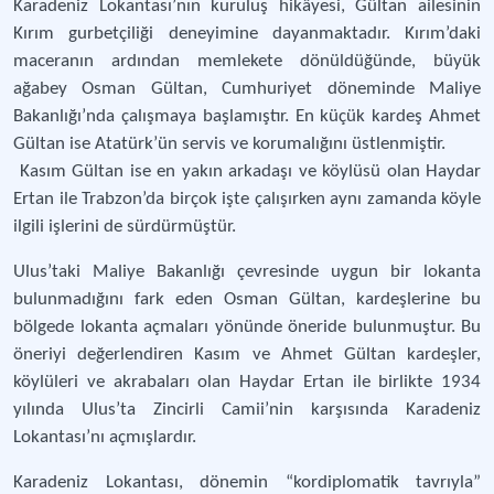
Karadeniz Lokantası’nın kuruluş hikâyesi, Gültan ailesinin
Kırım gurbetçiliği deneyimine dayanmaktadır. Kırım’daki
maceranın ardından memlekete dönüldüğünde, büyük
ağabey Osman Gültan, Cumhuriyet döneminde Maliye
Bakanlığı’nda çalışmaya başlamıştır. En küçük kardeş Ahmet
Gültan ise Atatürk’ün servis ve korumalığını üstlenmiştir.
Kasım Gültan ise en yakın arkadaşı ve köylüsü olan Haydar
Ertan ile Trabzon’da birçok işte çalışırken aynı zamanda köyle
ilgili işlerini de sürdürmüştür.
Ulus’taki Maliye Bakanlığı çevresinde uygun bir lokanta
bulunmadığını fark eden Osman Gültan, kardeşlerine bu
bölgede lokanta açmaları yönünde öneride bulunmuştur. Bu
öneriyi değerlendiren Kasım ve Ahmet Gültan kardeşler,
köylüleri ve akrabaları olan Haydar Ertan ile birlikte 1934
yılında Ulus’ta Zincirli Camii’nin karşısında Karadeniz
Lokantası’nı açmışlardır.
Karadeniz Lokantası, dönemin “kordiplomatik tavrıyla”