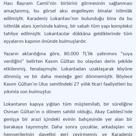
Hacı Bayram Camii’nin birbirini görmesinin sağlanması
amaçlanmış, bu görsel aksı engelleyen binalar istimlâk
edilmiştir. Karadeniz Lokantası’nın bulunduğu bina da bu
istimlâk alanı içerisinde kalmış, bir sabah tüm yapı kompleksi
tahliye edilmiştir. Lokantacılar dükkâna geldiklerinde tüm
eşyalarını kapının önünde bulmuşlardır.
Yazarın aktardığına göre, 80.000 TL’lik yatırımını “suya
verdiğini” belirten Kasım Gültan bu olaydan derin şekilde
etkilenmiş, fenalaşmıştır. Lokantadan uzaklaşarak köyüne
dönmüş ve bir daha mesleğe geri dönmemiştir. Böylece
Kasım Gültan’ın Ulus semtindeki 27 yıllık ticari faaliyetleri bu
yıkımla son bulmuştur.
Lokantanın kapıya yığılan tüm müştemilatı, bir süreliğine
Osman Gültan’ın o dönem sahibi olduğu, Akay Caddesi’nde
genişçe bir arazi içindeki evinin bahçesinde yer alan bir
barakaya taşınmıştır. Daha sonra çocuklar, arkadaşları ve
hemşerilerinin davetini geri çevirmemiş ve Karadeniz