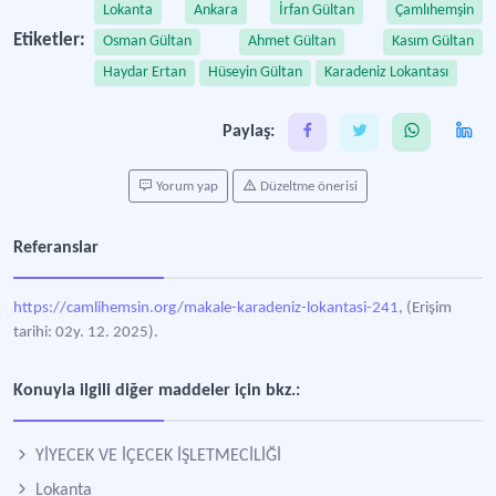
Lokanta
Ankara
İrfan Gültan
Çamlıhemşin
Etiketler:
Osman Gültan
Ahmet Gültan
Kasım Gültan
Haydar Ertan
Hüseyin Gültan
Karadeniz Lokantası
Paylaş:
Yorum yap
Düzeltme önerisi
Referanslar
https://camlihemsin.org/makale-karadeniz-lokantasi-241,
(Erişim
tarihi: 02y. 12. 2025).
Konuyla ilgili diğer maddeler için bkz.:
YİYECEK VE İÇECEK İŞLETMECİLİĞİ
Lokanta