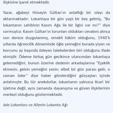
ilişkisine işaret etmektedir.
Yazar, ağabeyi Hüseyin Gültan’ın anlattığı bir olayı da
aktarmaktadır: Lokantaya bir gün yaşlı bir bey gelmiş, “Bu
lokantanın sahibinin Kasım Ağa ile bir ilgisi var mı?” diye
sormuştur. Kasım Gültan’ın torunları oldukları cevabını alınca
son derece duygulanmış, emekli hâkim olduğunu, 1940’lı
yıllarda öğrencilik döneminde öğle yemeğini burada yiyen ve
borcunu ay başında ödeyen talebelerden biri olduğunu ifade
etmiştir. Ödeme birkaç gün gecikince utancından lokantaya
gelemediğini, bunun üzerine dedenin arkadaşlarına “Eşeklik
etmesin, gelsin yemeğini yesin; elbet bir gün parası gelir, o
zaman öder” diye haber gönderdiğini gözyaşları içinde
anlatmıştır. Bu tür anekdotlar, lokantanın yalnızca ticari bir
işletme değil, aynı zamanda dayanışma ve güven ilişkilerinin
merkezi olduğunu göstermektedir.
Jale Lokantası ve Ailenin Lokanta Ağı