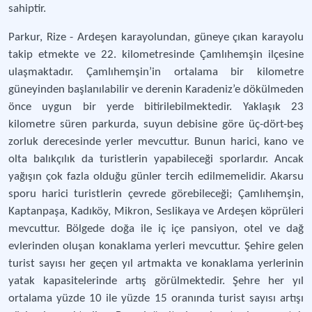
sahiptir.
Parkur, Rize - Ardeşen karayolundan, güneye çıkan karayolu
takip etmekte ve 22. kilometresinde Çamlıhemşin ilçesine
ulaşmaktadır. Çamlıhemşin’in ortalama bir kilometre
güneyinden başlanılabilir ve derenin Karadeniz’e dökülmeden
önce uygun bir yerde bitirilebilmektedir. Yaklaşık 23
kilometre süren parkurda, suyun debisine göre üç-dört-beş
zorluk derecesinde yerler mevcuttur. Bunun harici, kano ve
olta balıkçılık da turistlerin yapabileceği sporlardır. Ancak
yağışın çok fazla olduğu günler tercih edilmemelidir. Akarsu
sporu harici turistlerin çevrede görebileceği; Çamlıhemşin,
Kaptanpaşa, Kadıköy, Mikron, Seslikaya ve Ardeşen köprüleri
mevcuttur. Bölgede doğa ile iç içe pansiyon, otel ve dağ
evlerinden oluşan konaklama yerleri mevcuttur. Şehire gelen
turist sayısı her geçen yıl artmakta ve konaklama yerlerinin
yatak kapasitelerinde artış görülmektedir. Şehre her yıl
ortalama yüzde 10 ile yüzde 15 oranında turist sayısı artışı