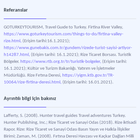
Referanslar
GOTURKEYTOURISM, Travel Guıde to Turkey. Firtina River Valley,
https://www.goturkeytourism.com/things-to-do/firtina-valley-
rize.html,
(Erişim tarihi:16.1.2021);
https://www.gunebakis.com.tr/gundem/rizede-turist-sayisi-artiyor-
h14287.html,
(Erişim tarihi: 16.1.2021); Rize Ticaret Borsası. Turistik
Bölgeler.
https://www.rtb.org.tr/tr/turistik-bolgeler,
(Erişim tarihi:
16.1.2021); Kültür ve Turizm Bakanlığı. Yatırım ve İşletmeler
Müdürlüğü. Rize Fırtına Deresi,
https://yigm.ktb.gov.tr/TR-
10064/rize-firtina-deresi.html,
(Erişim tarihi: 16.01.2021).
Ayrıntılı bilgi için bakınız
Lafferty, S. (2008). Hunter travel guides Travel adventures Turkey.
Hunter Publishing, Inc.; Rize Ticaret ve Sanayi Odas (2018). Rize iktisadi
Rapor. Rize: Rize Ticaret ve Sanayi Odası Basın Yayın ve Halkla İlişkiler
Birimi; Zaman, M. (2008). Fırtına Deresi Havzası ve Kaçkar Dağları Milli