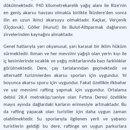
dökülmektedir. 940 kilometrekarelik yağış alanı ile Rize’nin
en geniş akarsu havzası olmakla birlikte İkizdere’den sonra
ilin en uzun ikinci akarsuyu olmaktadır. Kaçkar, Verçenik
(Üçdoruk), Göller (Hunut) ile Bulut-Altıparmak dağlarının
zirvelerinden kaynağını almaktadır.
Genel hatlarıyla yarı okyanusal, yarı karasal bir iklim hüküm
sürmektedir. Ilıman ve her mevsimi yağışlı olan yerin kıyı ile
iç kesimlerinde sıcaklık ve yağış miktarlarında bazı farklılıklar
görülmektedir. Dere, çay tarlalarından geçmektedir ve
alternatif turizmlerden akarsu sporları için uygundur. Yıl
boyunca akarsu sporu için uygundur. Fakat özellikle ilkbahar
ve yaz mevsimi rafting yapmak için uygundur. Ortalama
debisi 28,4 metreküp/saniye olan Fırtına Deresi özellikle
mayıs ayında dağlardaki karların erimesiyle artmaktadır. Bu
da rafting yapacak olan turistler için daha uygun zaman
olabilmektedir. Su sporlarıyla ilgilenen yerli ve yabancı
turistlerin geldiği bu dere, raftinge en uygun parkurlara