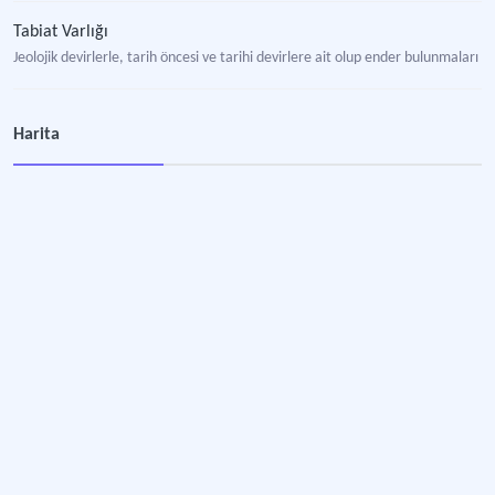
Tabiat Varlığı
Jeolojik devirlerle, tarih öncesi ve tarihi devirlere ait olup ender bulunmaları
Akarsu
Harita
Yer değiştirmeden başlayarak denizlere, göllere ya da diğer su kütlelerine doğr