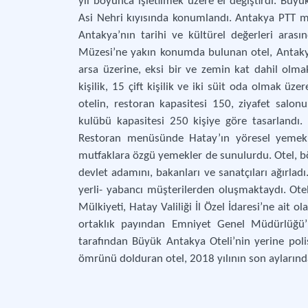
yıl boyunca işletilmek üzere el değiştirdi. Büyü
Asi Nehri kıyısında konumlandı. Antakya PTT m
Antakya’nın tarihi ve kültürel değerleri ara
Müzesi’ne yakın konumda bulunan otel, Antakya
arsa üzerine, eksi bir ve zemin kat dahil olma
kişilik, 15 çift kişilik ve iki süit oda olmak 
otelin, restoran kapasitesi 150, ziyafet salon
kulübü kapasitesi 250 kişiye göre tasarland
Restoran menüsünde Hatay’ın yöresel yemekleri
mutfaklara özgü yemekler de sunulurdu. Otel, böl
devlet adamını, bakanları ve sanatçıları ağırladı
yerli- yabancı müşterilerden oluşmaktaydı. Otel,
Mülkiyeti, Hatay Valiliği İl Özel İdaresi’ne ait o
ortaklık payından Emniyet Genel Müdürlüğü’
tarafından Büyük Antakya Oteli’nin yerine polis
ömrünü dolduran otel, 2018 yılının son aylarında