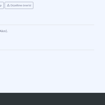
ap
Düzeltme önerisi
Akın).