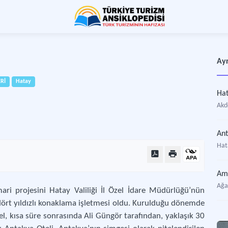
Ayr
ERİ
Hatay
Ha
Akde
An
Hat
Am
Ağa
mari projesini Hatay Valiliği İl Özel İdare Müdürlüğü’nün
k dört yıldızlı konaklama işletmesi oldu. Kurulduğu dönemde
el, kısa süre sonrasında Ali Güngör tarafından, yaklaşık 30