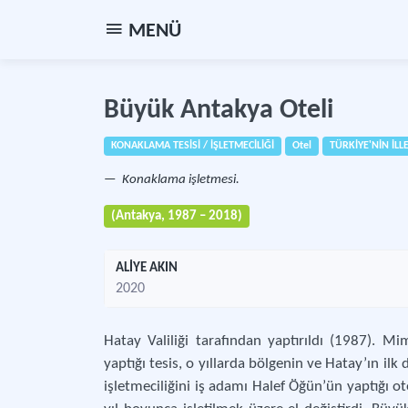
MENÜ
Büyük Antakya Oteli
KONAKLAMA TESİSİ / İŞLETMECİLİĞİ
Otel
TÜRKİYE'NİN İLL
Konaklama işletmesi.
(Antakya, 1987 – 2018)
ALİYE AKIN
2020
Hatay Valiliği tarafından yaptırıldı (1987). Mi
yaptığı tesis, o yıllarda bölgenin ve Hatay’ın il
işletmeciliğini iş adamı Halef Öğün’ün yaptığı ot