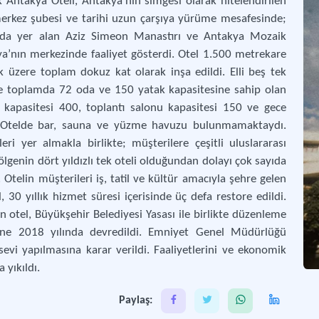
k Antakya Oteli, Antakya’nın simgesi olarak nitelendirilen
erkez şubesi ve tarihi uzun çarşıya yürüme mesafesinde;
sında yer alan Aziz Simeon Manastırı ve Antakya Mozaik
’nın merkezinde faaliyet gösterdi. Otel 1.500 metrekare
k üzere toplam dokuz kat olarak inşa edildi. Elli beş tek
üzere toplamda 72 oda ve 150 yatak kapasitesine sahip olan
u kapasitesi 400, toplantı salonu kapasitesi 150 ve gece
ı. Otelde bar, sauna ve yüzme havuzu bulunmamaktaydı.
 yer almakla birlikte; müşterilere çeşitli uluslararası
genin dört yıldızlı tek oteli olduğundan dolayı çok sayıda
. Otelin müşterileri iş, tatil ve kültür amacıyla şehre gelen
 30 yıllık hizmet süresi içerisinde üç defa restore edildi.
lan otel, Büyükşehir Belediyesi Yasası ile birlikte düzenleme
ne 2018 yılında devredildi. Emniyet Genel Müdürlüğü
evi yapılmasına karar verildi. Faaliyetlerini ve ekonomik
 yıkıldı.
Paylaş: