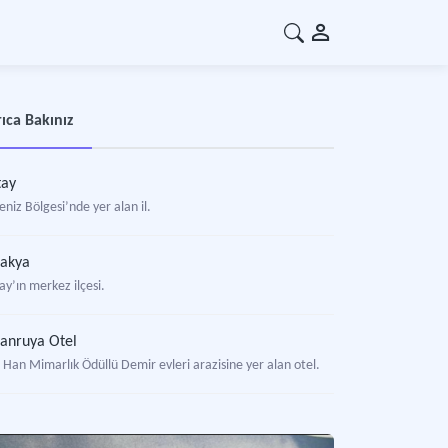
ıca Bakınız
tay
niz Bölgesi’nde yer alan il.
takya
ay’ın merkez ilçesi.
anruya Otel
 Han Mimarlık Ödüllü Demir evleri arazisine yer alan otel.