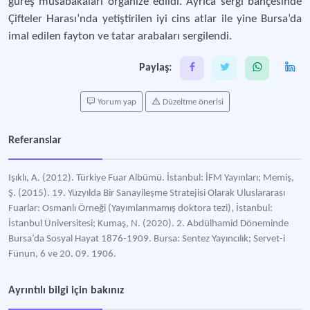
güreş müsabakaları organize edildi. Ayrıca sergi bahçesinde
Çifteler Harası’nda yetiştirilen iyi cins atlar ile yine Bursa’da
imal edilen fayton ve tatar arabaları sergilendi.
Paylaş:
Yorum yap
Düzeltme önerisi
Referanslar
Işıklı, A. (2012). Türkiye Fuar Albümü. İstanbul: İFM Yayınları; Memiş,
Ş. (2015). 19. Yüzyılda Bir Sanayileşme Stratejisi Olarak Uluslararası
Fuarlar: Osmanlı Örneği (Yayımlanmamış doktora tezi), İstanbul:
İstanbul Üniversitesi; Kumaş, N. (2020). 2. Abdülhamid Döneminde
Bursa’da Sosyal Hayat 1876-1909. Bursa: Sentez Yayıncılık; Servet-i
Fünun, 6 ve 20. 09. 1906.
Ayrıntılı bilgi için bakınız