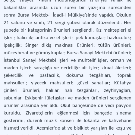
Sergi, Vilayet Maarif müdürlüğünün ısrarıyla valilik ile
bakanlıklar arasında uzun süren bir yazışma sürecinden
sonra Bursa Mekteb-i İdadi-i Mülkiye’sinde yapıldı. Okulun
21 salonu ve sınıfı, 21 sergi şubesi olarak düzenlendi. Her
şubede bir kategorinin ürünleri sergilendi. Kız mektepleri el
işleri; halıcılık; antika ve el işleri; ipek kumaşlar; havluculuk;
ipekçilik; Singer dikiş makinası ürünleri; tütün ürünleri;
mücevherat ve gümüş kaplar; Bursa Sanayi Mektebi ürünleri;
İstanbul Sanayi Mektebi işleri ve muhtelif işler; orman ve
maden işleri; saraçlığa ve dericiliğe ait işler; ziraat âletleri;
şekercilik ve pastacılık; dokuma tezgâhları; toprak
mahsulleri; yiyecek mahsulleri; güzel sanatlar; Kütahya
çinileri ürünleri; halılar, halı tezgâhları, zeytinyağları,
sabunlar, Eskişehir lületaşları ve maden ürünleri sergilenen
ürünler arasında yer aldı. Okul bahçesinde de yedi pavyon
kuruldu. Ziyaretçilerin eğlenmesi için bahçede sinema
gösterimi, düzenli müzik konseri ile lokanta ve kahvehane
hizmeti verildi. Acemler’de at ve bisiklet yarışları ile koşu ve