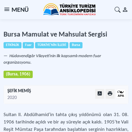
MENÜ
Bursa Mamulat ve Mahsulat Sergisi
ETKİNLİK
Fuar
TÜRKİYE'NİN İLLERİ
Bursa
Hüdavendigâr Vilayeti’nin ilk kapsamlı modern fuar
organizasyonu.
(Bursa, 1906)
ŞEFİK MEMİŞ
2020
Sultan II. Abdülhamid’in tahta çıkış yıldönümü olan 31. 08.
1906 tarihinde açıldı ve bir ay süreyle açık kaldı. 1905’te Vali
Reşit Mümtaz Paşa tarafından başlatılan serginin hazırlıkları,