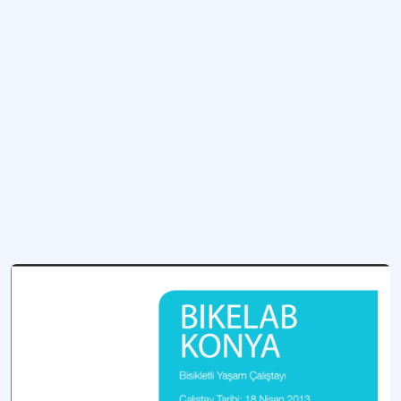
Bisiklet Paylaşım Sistemi ve Kent İçi Bisikletli Ulaşım Tecrübe Paylaşımı
Bisikletli ulaşımın yaygınlaştırılması ve çözüm önerileri geliştirilmesini amaçlay
Bisikletli Ulaşım Planlaması Çalıştayı
Bisikletli ulaşımın geliştirilmesi ve çözüm önerileri üretilmesini amacıyla düzen
Bolu Güvenli Bisiklet Yolları Projesi
Bolu'da bisikletli ulaşımı yaygınlaştırmayı ve kullanıcı davranışlarını analiz et
Daha fazla