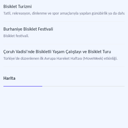
Bisiklet Turizmi
Tatil, rekreasyon, dinlenme ve spor amaçlarıyla yapılan günübirlik ya da daha uzun
Burhaniye Bisiklet Festivali
Bisiklet festivali.
Çoruh Vadisi'nde Bisikletli Yaşam Çalıştayı ve Bisiklet Turu
Türkiye'de düzenlenen ilk Avrupa Hareket Haftası (MoveWeek) etkinliği.
Adana, Antalya, Eskişehir, Gaziantep, İzmir, Kayseri, Kocaeli ve Konya Kent İçi Bisikletli Ulaşım Eylem Planı Özet Tabloları
Harita
Türkiye'nin büyük şehirlerinde bisikletli ulaşımın teşvikine yönelik sürdürülebilir
Belediyeler İçin Bisikletli Ulaşımın Geliştirilmesine Yönelik Yol Haritası Çalıştayı
Bisikletli ulaşımın yaygınlaştırılması ve çözüm önerileri geliştirilmesini amacıyl
Bikelab İstanbul
İstanbul'da bisikletli ulaşımın geliştirilmesi ve sorunların çözülmesi için stratej