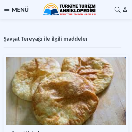
MENÜ
Şavşat Tereyağı ile ilgili maddeler