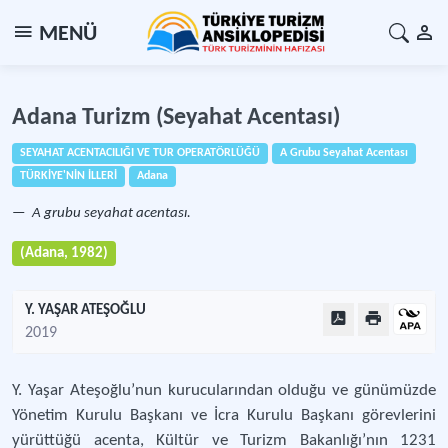
MENÜ
Adana Turizm (Seyahat Acentası)
SEYAHAT ACENTACILIĞI VE TUR OPERATÖRLÜĞÜ
A Grubu Seyahat Acentası
TÜRKİYE'NİN İLLERİ
Adana
A grubu seyahat acentası.
(Adana, 1982)
Y. YAŞAR ATEŞOĞLU
2019
Y. Yaşar Ateşoğlu’nun kurucularından olduğu ve günümüzde
Yönetim Kurulu Başkanı ve İcra Kurulu Başkanı görevlerini
yürüttüğü acenta, Kültür ve Turizm Bakanlığı’nın 1231