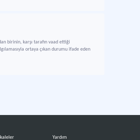
n birinin, karşı tarafın vaad ettiği
 algılamasıyla ortaya çıkan durumu ifade eden
kaleler
Yardım