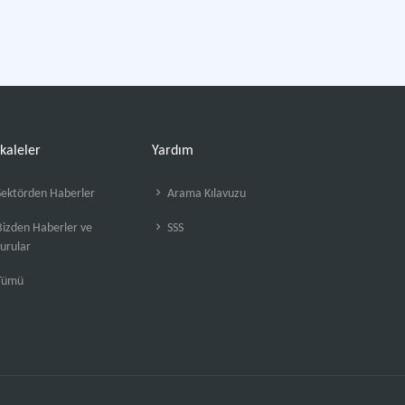
kaleler
Yardım
ektörden Haberler
Arama Kılavuzu
izden Haberler ve
SSS
urular
Tümü