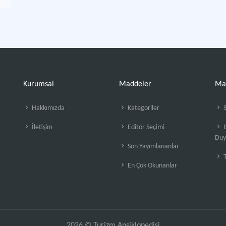
Kurumsal
Maddeler
Ma
Hakkımızda
Kategoriler
S
İletişim
Editör Seçimi
B
Duy
Son Yayımlananlar
En Çok Okunanlar
2026 © Turizm Ansiklopedisi