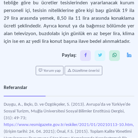
tebliğe göre bu ücretler tesislerinden yararlanacak kurum
personeli içi, tesisin niteliklerine göre kişi başı günlük 19 ila
29 lira arasında yemek, 8,50 ila 11 lira arasında konaklama
ücreti şeklindedir. Ayrıca konut ya da bağımsız bölümde yer
alan televizyon, buzdolabı için günlük en az beşer lira, klima
için ise en az yedi lira konut başına ilave bedel alınmaktadır.
Paylaş:
Yorum yap
Düzeltme önerisi
Referanslar
Duygu, A., Bıçkı, D. ve Özgökçeler, S. (2013). Avrupa’da ve Türkiye’de
Sosyal Turizm, Muğla Üniversitesi Sosyal Bilimler Enstitüsü Dergisi,
(31): 49-73;
https://www.resmigazete.gov.tr/eskiler/2021/01/20210113-10.htm,
(Erişim tarihi: 24. 04. 2021); Önal, F.S. (2015). Toplam Kalite Yönetimi