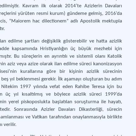
edilmiştir. Kavram ilk olarak 2014’te Azizlerin Davaları
n süreçlerini yürüten resmi kurum) gündeme gelmiş, 2016’da
is, “Maiorem hac dilectionem” adlı Apostolik mektupla
tır.
lan edilme şartları değişiklik gösterebilir ve hatta azizlik
Madde kapsamında Hristiyanlığın üç büyük mezhebi için
ştır. Bu süreçlerin en ayrıntılı ve sistemli olanı Katolik
nin aziz veya azize olarak ilan edilme süreci kanonizasyon
sesi’nin kurallarına göre bir kişinin azizlik sürecinin
 beş yıl beklenmesi gerekir. İlk aşamayı oluşturan bu adım
r. Nitekim 1997 yılında vefat eden Rahibe Teresa için bu
 üç yıl kısaltılmış ve böylece azizlik süreci 1999’da
şinin yerel piskoposlukta başlatılan soruşturma ile hayatı,
tedir. Sonrasında Azizler Davaları Dikasterliği, sürecin
mamlanması ve Vatikan tarafından onaylanmasıyla birlikte
 verilir.