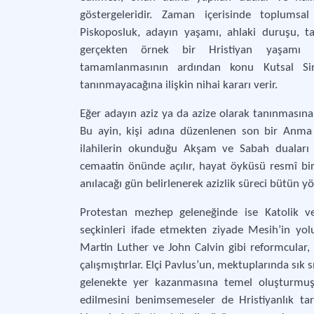
göstergeleridir. Zaman içerisinde toplumsal
Piskoposluk, adayın yaşamı, ahlaki duruşu, tanık
gerçekten örnek bir Hristiyan yaşamı sü
tamamlanmasının ardından konu Kutsal Sin
tanınmayacağına ilişkin nihai kararı verir.
Eğer adayın aziz ya da azize olarak tanınmasına 
Bu ayin, kişi adına düzenlenen son bir Anma 
ilahilerin okunduğu Akşam ve Sabah duaları i
cemaatin önünde açılır, hayat öyküsü resmî bir
anılacağı gün belirlenerek azizlik süreci bütün 
Protestan mezhep geleneğinde ise Katolik ve
seçkinleri ifade etmekten ziyade Mesih’in yol
Martin Luther ve John Calvin gibi reformcular,
çalışmıştırlar. Elçi Pavlus’un, mektuplarında sık
gelenekte yer kazanmasına temel oluşturmuştur
edilmesini benimsemeseler de Hristiyanlık ta