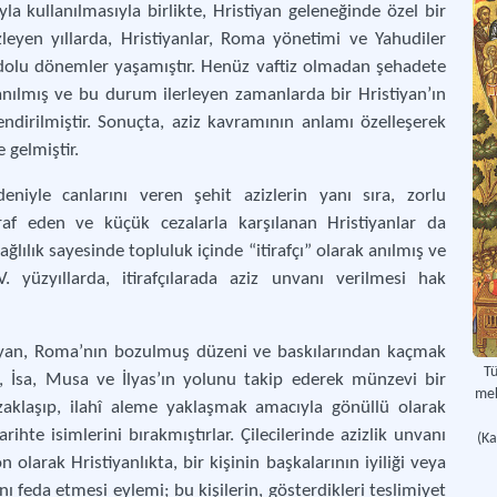
yla kullanılmasıyla birlikte, Hristiyan geleneğinde özel bir
zleyen yıllarda, Hristiyanlar, Roma yönetimi ve Yahudiler
t dolu dönemler yaşamıştır. Henüz vaftiz olmadan şehadete
 anılmış ve bu durum ilerleyen zamanlarda bir Hristiyan’ın
ndirilmiştir. Sonuçta, aziz kavramının anlamı özelleşerek
e gelmiştir.
eniyle canlarını veren şehit azizlerin yanı sıra, zorlu
iraf eden ve küçük cezalarla karşılanan Hristiyanlar da
ağlılık sayesinde topluluk içinde “itirafçı” olarak anılmış ve
 yüzyıllarda, itirafçılarada aziz unvanı verilmesi hak
iyan, Roma’nın bozulmuş düzeni ve baskılarından kaçmak
Tü
iş, İsa, Musa ve İlyas’ın yolunu takip ederek münzevi bir
mek
aklaşıp, ilahî aleme yaklaşmak amacıyla gönüllü olarak
arihte isimlerini bırakmıştırlar. Çilecilerinde azizlik unvanı
(K
 olarak Hristiyanlıkta, bir kişinin başkalarının iyiliği veya
 feda etmesi eylemi; bu kişilerin, gösterdikleri teslimiyet