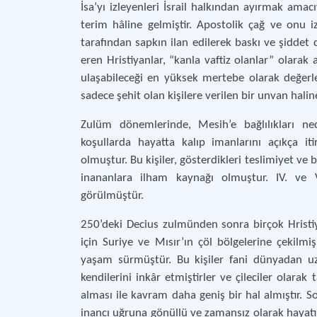
İsa’yı izleyenleri İsrail halkından ayırmak amacı
terim hâline gelmiştir. Apostolik çağ ve onu i
tarafından sapkın ilan edilerek baskı ve şidde
eren Hristiyanlar, “kanla vaftiz olanlar” olarak
ulaşabileceği en yüksek mertebe olarak değerle
sadece şehit olan kişilere verilen bir unvan halin
Zulüm dönemlerinde, Mesih’e bağlılıkları ned
koşullarda hayatta kalıp imanlarını açıkça it
olmuştur. Bu kişiler, gösterdikleri teslimiyet ve b
inananlara ilham kaynağı olmuştur. IV. ve V.
görülmüştür.
250’deki Decius zulmünden sonra birçok Hrist
için Suriye ve Mısır’ın çöl bölgelerine çekilm
yaşam sürmüştür. Bu kişiler fani dünyadan uz
kendilerini inkâr etmiştirler ve çileciler olarak t
alması ile kavram daha geniş bir hal almıştır. Son
inancı uğruna gönüllü ve zamansız olarak hayatını