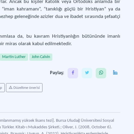
arlar. Ancak bu kişiler Katolik veya Ortodoks anlamda bir
“iman kahramanı”, “tanıklığı güçlü bir Hristiyan” ya da
mezhep geleneğinde azizler dua ve ibadet sırasında şefaatçi
nımlasa da, bu kavram Hristiyanlığın bütününde imanlı
bir miras olarak kabul edilmektedir.
Martin Luther
John Calvin
Paylaş:
ap
Düzeltme önerisi
ayımlanmamış yüksek lisans tezi]. Bursa Uludağ Üniversitesi Sosyal
 Türkler. Kitab-ı Mukaddes Şirketi.; Oliver, J. (2008, October 6).
saints. Pravmir.; Uygun, A. (2022). Hıristiyanlıkta erdemleriyle