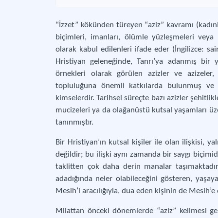
“İzzet” kökünden türeyen “aziz” kavramı (kadınla
biçimleri, imanları, ölümle yüzleşmeleri veya 
olarak kabul edilenleri ifade eder (İngilizce: sa
Hristiyan geleneğinde, Tanrı’ya adanmış bir
örnekleri olarak görülen azizler ve azizeler,
topluluğuna önemli katkılarda bulunmuş ve 
kimselerdir. Tarihsel süreçte bazı azizler şehitli
mucizeleri ya da olağanüstü kutsal yaşamları üzer
tanınmıştır.
Bir Hristiyan’ın kutsal kişiler ile olan ilişkisi,
değildir; bu ilişki aynı zamanda bir saygı biçimi
taklitten çok daha derin manalar taşımaktadır.
adadığında neler olabileceğini gösteren, yaşaya
Mesih’i aracılığıyla, dua eden kişinin de Mesih’e
Milattan önceki dönemlerde “aziz” kelimesi gene