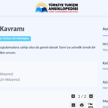
e Kavramı
Ayr
er Dinlere Ait Mezhepler
Hri
uygulamalara sahip olsa da genel olarak Tanrı’ya yönelik örnek bir
Yer
rilen unvan.
Kat
Hri
klayınız)
n tıklayınız)
Azi
Her
1 / 2
Me
Hri