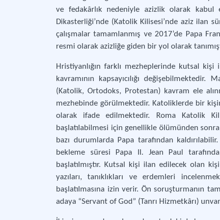
ve fedakârlık nedeniyle azizlik olarak kabul 
Dikasterliği’nde (Katolik Kilisesi’nde aziz ila
çalışmalar tamamlanmış ve 2017’de Papa Franc
resmi olarak azizliğe giden bir yol olarak tanımış
Hristiyanlığın farklı mezheplerinde kutsal kişi i
kavramının kapsayıcılığı değişebilmektedir. 
(Katolik, Ortodoks, Protestan) kavram ele alınmı
mezhebinde görülmektedir. Katoliklerde bir kişi
olarak ifade edilmektedir. Roma Katolik Kili
başlatılabilmesi için genellikle ölümünden sonra
bazı durumlarda Papa tarafından kaldırılabili
bekleme süresi Papa II. Jean Paul tarafından
başlatılmıştır. Kutsal kişi ilan edilecek olan ki
yazıları, tanıklıkları ve erdemleri incelenmek
başlatılmasına izin verir. Ön soruşturmanın ta
adaya “Servant of God” (Tanrı Hizmetkârı) unvanı