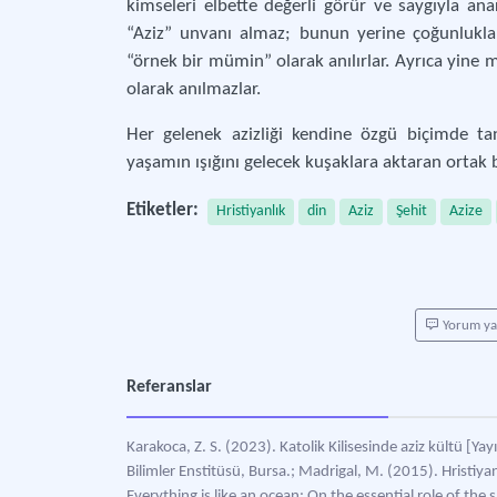
kimseleri elbette değerli görür ve saygıyla an
“Aziz” unvanı almaz; bunun yerine çoğunlukla 
“örnek bir mümin” olarak anılırlar. Ayrıca yine 
olarak anılmazlar.
Her gelenek azizliği kendine özgü biçimde ta
yaşamın ışığını gelecek kuşaklara aktaran ortak 
Etiketler:
Hristiyanlık
din
Aziz
Şehit
Azize
Yorum y
Referanslar
Karakoca, Z. S. (2023). Katolik Kilisesinde aziz kültü [Y
Bilimler Enstitüsü, Bursa.; Madrigal, M. (2015). Hristiyan
Everything is like an ocean: On the essential role of the 