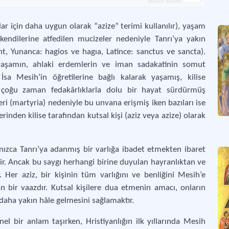
r için daha uygun olarak “azize” terimi kullanılır), yaşam
kendilerine atfedilen mucizeler nedeniyle Tanrı’ya yakın
int, Yunanca: hagios ve hagıa, Latince: sanctus ve sancta).
 yaşamın, ahlaki erdemlerin ve iman sadakatinin somut
 İsa Mesih’in öğretilerine bağlı kalarak yaşamış, kilise
çoğu zaman fedakârlıklarla dolu bir hayat sürdürmüş
kleri (martyria) nedeniyle bu unvana erişmiş iken bazıları ise
inden kilise tarafından kutsal kişi (aziz veya azize) olarak
 yalnızca Tanrı’ya adanmış bir varlığa ibadet etmekten ibaret
dir. Ancak bu saygı herhangi birine duyulan hayranlıktan ve
 Her aziz, bir kişinin tüm varlığını ve benliğini Mesih’e
n bir vaazdır. Kutsal kişilere dua etmenin amacı, onların
 daha yakın hâle gelmesini sağlamaktır.
l bir anlam taşırken, Hristiyanlığın ilk yıllarında Mesih