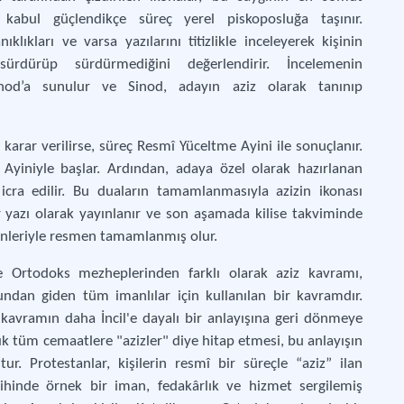
 kabul güçlendikçe süreç yerel piskoposluğa taşınır.
lıkları ve varsa yazılarını titizlikle inceleyerek kişinin
rdürüp sürdürmediğini değerlendirir. İncelemenin
od’a sunulur ve Sinod, adayın aziz olarak tanınıp
karar verilirse, süreç Resmî Yüceltme Ayini ile sonuçlanır.
Ayiniyle başlar. Ardından, adaya özel olarak hazırlanan
cra edilir. Bu duaların tamamlanmasıyla azizin ikonası
 yazı olarak yayınlanır ve son aşamada kilise takviminde
yönleriyle resmen tamamlanmış olur.
 Ortodoks mezheplerinden farklı olarak aziz kavramı,
undan giden tüm imanlılar için kullanılan bir kavramdır.
 kavramın daha İncil'e dayalı bir anlayışına geri dönmeye
 sık tüm cemaatlere "azizler" diye hitap etmesi, bu anlayışın
. Protestanlar, kişilerin resmî bir süreçle “aziz” ilan
rihinde örnek bir iman, fedakârlık ve hizmet sergilemiş