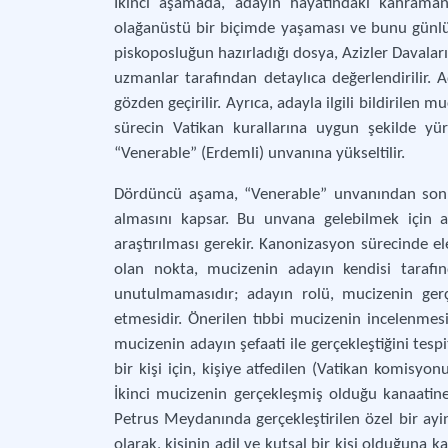
İkinci aşamada, adayın hayatındaki kahramanc
olağanüstü bir biçimde yaşaması ve bunu günlük
piskoposluğun hazırladığı dosya, Azizler Davaları 
uzmanlar tarafından detaylıca değerlendirilir. Ad
gözden geçirilir. Ayrıca, adayla ilgili bildirilen 
sürecin Vatikan kurallarına uygun şekilde yü
“Venerable” (Erdemli) unvanına yükseltilir.
Dördüncü aşama, “Venerable” unvanından sonr
almasını kapsar. Bu unvana gelebilmek için ad
araştırılması gerekir. Kanonizasyon sürecinde el
olan nokta, mucizenin adayın kendisi tarafın
unutulmamasıdır; adayın rolü, mucizenin gerçe
etmesidir. Önerilen tıbbi mucizenin incelenme
mucizenin adayın şefaati ile gerçekleştiğini tesp
bir kişi için, kişiye atfedilen (Vatikan komisyo
İkinci mucizenin gerçekleşmiş olduğu kanaatine 
Petrus Meydanında gerçekleştirilen özel bir ayin il
olarak, kişinin adil ve kutsal bir kişi olduğuna k