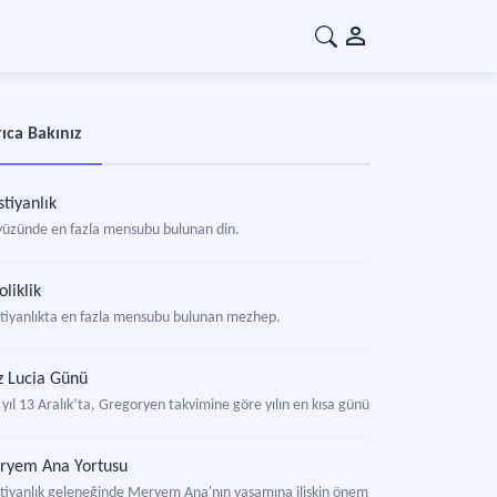
ıca Bakınız
stiyanlık
yüzünde en fazla mensubu bulunan din.
oliklik
stiyanlıkta en fazla mensubu bulunan mezhep.
z Lucia Günü
 yıl 13 Aralık’ta, Gregoryen takvimine göre yılın en kısa günü olan kış gündönümü
ryem Ana Yortusu
stiyanlık geleneğinde Meryem Ana'nın yaşamına ilişkin önem arz eden olayların kili