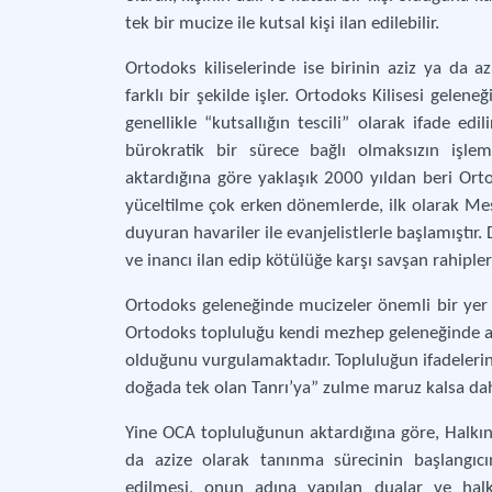
tek bir mucize ile kutsal kişi ilan edilebilir.
Ortodoks kiliselerinde ise birinin aziz ya da az
farklı bir şekilde işler. Ortodoks Kilisesi gelene
genellikle “kutsallığın tescili” olarak ifade ed
bürokratik bir sürece bağlı olmaksızın işle
aktardığına göre yaklaşık 2000 yıldan beri Ortodo
yüceltilme çok erken dönemlerde, ilk olarak Mes
duyuran havariler ile evanjelistlerle başlamıştır
ve inancı ilan edip kötülüğe karşı savşan rahipler
Ortodoks geleneğinde mucizeler önemli bir yer tu
Ortodoks topluluğu kendi mezhep geleneğinde azi
olduğunu vurgulamaktadır. Topluluğun ifadelerine
doğada tek olan Tanrı’ya” zulme maruz kalsa dahi
Yine OCA topluluğunun aktardığına göre, Halkın 
da azize olarak tanınma sürecinin başlangıcı
edilmesi, onun adına yapılan dualar ve halk