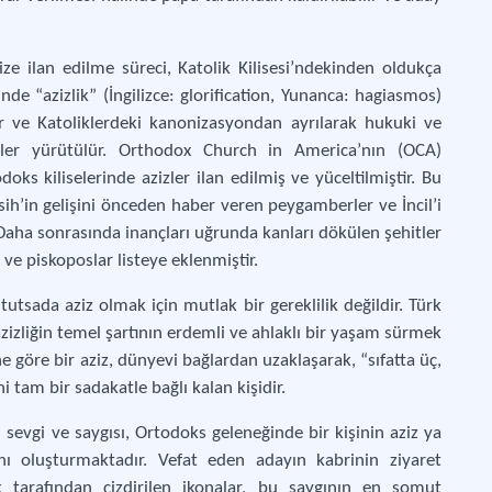
ize ilan edilme süreci, Katolik Kilisesi’ndekinden oldukça
ğinde “azizlik” (İngilizce: glorification, Yunanca: hagiasmos)
ilir ve Katoliklerdeki kanonizasyondan ayrılarak hukuki ve
mler yürütülür. Orthodox Church in America’nın (OCA)
ks kiliselerinde azizler ilan edilmiş ve yüceltilmiştir. Bu
ih’in gelişini önceden haber veren peygamberler ve İncil’i
. Daha sonrasında inançları uğrunda kanları dökülen şehitler
 ve piskoposlar listeye eklenmiştir.
tsada aziz olmak için mutlak bir gereklilik değildir. Türk
zliğin temel şartının erdemli ve ahlaklı bir yaşam sürmek
 göre bir aziz, dünyevi bağlardan uzaklaşarak, “sıfatta üç,
 tam bir sadakatle bağlı kalan kişidir.
sevgi ve saygısı, Ortodoks geleneğinde bir kişinin aziz ya
nı oluşturmaktadır. Vefat eden adayın kabrinin ziyaret
 tarafından çizdirilen ikonalar, bu saygının en somut