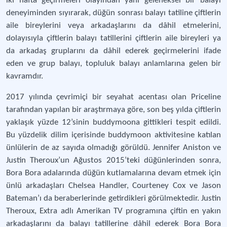
iki hafta geçirmeleri olayından yani geleneksel bir balayı
deneyiminden sıyırarak, düğün sonrası balayı tatiline çiftlerin
aile bireylerini veya arkadaşlarını da dâhil etmelerini,
dolayısıyla çiftlerin balayı tatillerini çiftlerin aile bireyleri ya
da arkadaş gruplarını da dâhil ederek geçirmelerini ifade
eden ve grup balayı, topluluk balayı anlamlarına gelen bir
kavramdır.
2017 yılında çevrimiçi bir seyahat acentası olan Priceline
tarafından yapılan bir araştırmaya göre, son beş yılda çiftlerin
yaklaşık yüzde 12’sinin buddymoona gittikleri tespit edildi.
Bu yüzdelik dilim içerisinde buddymoon aktivitesine katılan
ünlülerin de az sayıda olmadığı görüldü. Jennifer Aniston ve
Justin Theroux’un Ağustos 2015’teki düğünlerinden sonra,
Bora Bora adalarında düğün kutlamalarına devam etmek için
ünlü arkadaşları Chelsea Handler, Courteney Cox ve Jason
Bateman’ı da beraberlerinde getirdikleri görülmektedir. Justin
Theroux, Extra adlı Amerikan TV programına çiftin en yakın
arkadaşlarını da balayı tatillerine dâhil ederek Bora Bora