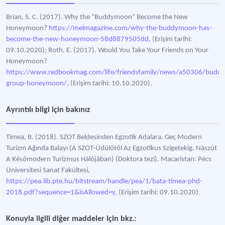
Brian, S. C. (2017). Why the “Buddymoon” Become the New
Honeymoon?
https://melmagazine.com/why-the-buddymoon-has-
become-the-new-honeymoon-58d8879505dd,
(Erişim tarihi:
09.10.2020); Roth, E. (2017). Would You Take Your Friends on Your
Honeymoon?
https://www.redbookmag.com/life/friendsfamily/news/a50306/budd
group-honeymoon/,
(Erişim tarihi: 10.10.2020).
Ayrıntılı bilgi için bakınız
Timea, B. (2018). SZOT Beldesinden Egzotik Adalara. Geç Modern
Turizm Ağında Balayı (A SZOT-Üdülőtől Az Egzotikus Szigetekig. Nászút
A Későmodern Turizmus Hálójában) (Doktora tezi). Macaristan: Pécs
Üniversitesi Sanat Fakültesi,
https://pea.lib.pte.hu/bitstream/handle/pea/1/bata-timea-phd-
2018.pdf?sequence=1&isAllowed=y,
(Erişim tarihi: 09.10.2020).
Konuyla ilgili diğer maddeler için bkz.: