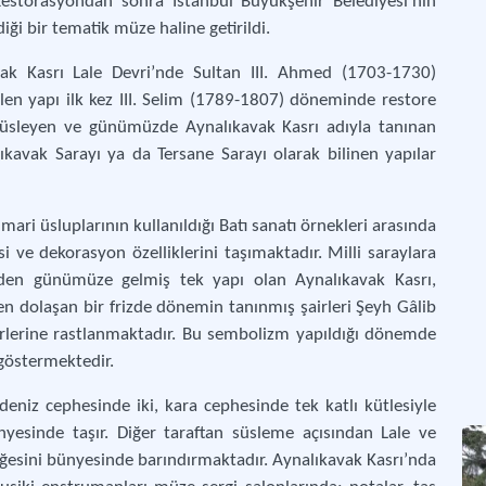
Restorasyondan sonra İstanbul Büyükşehir Belediyesi’nin
diği bir tematik müze haline getirildi.
avak Kasrı Lale Devri’nde Sultan III. Ahmed (1703-1730)
len yapı ilk kez III. Selim (1789-1807) döneminde restore
nı süsleyen ve günümüzde Aynalıkavak Kasrı adıyla tanınan
avak Sarayı ya da Tersane Sarayı olarak bilinen yapılar
imari üsluplarının kullanıldığı Batı sanatı örnekleri arasında
 ve dekorasyon özelliklerini taşımaktadır. Milli saraylara
den günümüze gelmiş tek yapı olan Aynalıkavak Kasrı,
n dolaşan bir frizde dönemin tanınmış şairleri Şeyh Gâlib
 şiirlerine rastlanmaktadır. Bu sembolizm yapıldığı dönemde
göstermektedir.
eniz cephesinde iki, kara cephesinde tek katlı kütlesiyle
yesinde taşır. Diğer taraftan süsleme açısından Lale ve
öğesini bünyesinde barındırmaktadır. Aynalıkavak Kasrı’nda