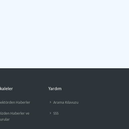
kaleler
Yardım
ektörden Haberler
Arama Kılavuzu
izden Haberler ve
SSS
urular