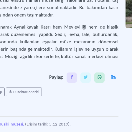
usiki enstrumanları müze sergi salonlarında; notalar, taş
phanesinde ziyaretçilere sunulmaktadır. Bu bakımdan kasır
sından önem taşımaktadır.
alınarak Aynalıkavak Kasrı hem Mevleviliği hem de klasik
rak düzenlemesi yapıldı. Sedir, levha, lale, buhurdanlık,
l sonunda kullanılan eşyalar müze mekanının dönemsel
lerin başında gelmektedir. Kullanım işlevine uygun olarak
t Müziği ağırlıklı konserlerle, kültür sanat merkezi olması
Paylaş:
ap
Düzeltme önerisi
musiki-muzesi,
(Erişim tarihi: 5.12.2019).