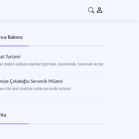
ıca Bakınız
at Turizmi
at değeri yüksek eserleri görmek, incelemek, tanımak ve tecrübe etmek için yapıl
iye Çolakoğlu Seramik Müzesi
ara'da özel statüye sahip seramik müzesi
ita