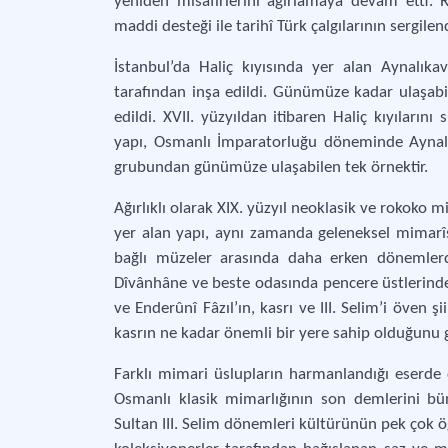
yeniden misafirlerini ağırlamaya devam etti. 
maddi desteği ile tarihî Türk çalgılarının sergilen
İstanbul’da Haliç kıyısında yer alan Aynalık
tarafından inşa edildi. Günümüze kadar ulaşabi
edildi. XVII. yüzyıldan itibaren Haliç kıyıları
yapı, Osmanlı İmparatorluğu döneminde Aynalık
grubundan günümüze ulaşabilen tek örnektir.
Ağırlıklı olarak XIX. yüzyıl neoklasik ve rokoko m
yer alan yapı, aynı zamanda geleneksel mimarîsi
bağlı müzeler arasında daha erken dönemler
Dîvânhâne ve beste odasında pencere üstlerinde
ve Enderûnî Fâzıl’ın, kasrı ve III. Selim’i öven
kasrın ne kadar önemli bir yere sahip olduğunu 
Farklı mimari üslupların harmanlandığı eserde d
Osmanlı klasik mimarlığının son demlerini bün
Sultan III. Selim dönemleri kültürünün pek çok 