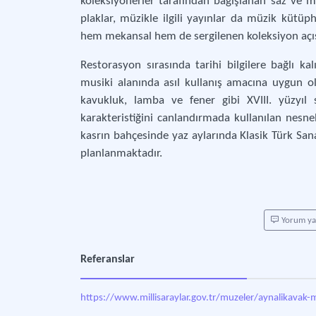
koleksiyonerler tarafından bağışlanan saz ve m
plaklar, müzikle ilgili yayınlar da müzik kütü
hem mekansal hem de sergilenen koleksiyon açı
Restorasyon sırasında tarihi bilgilere bağlı k
musiki alanında asıl kullanış amacına uygun ola
kavukluk, lamba ve fener gibi XVIII. yüzyı
karakteristiğini canlandırmada kullanılan nesne
kasrın bahçesinde yaz aylarında Klasik Türk Sana
planlanmaktadır.
Yorum y
Referanslar
https://www.millisaraylar.gov.tr/muzeler/aynalikavak-