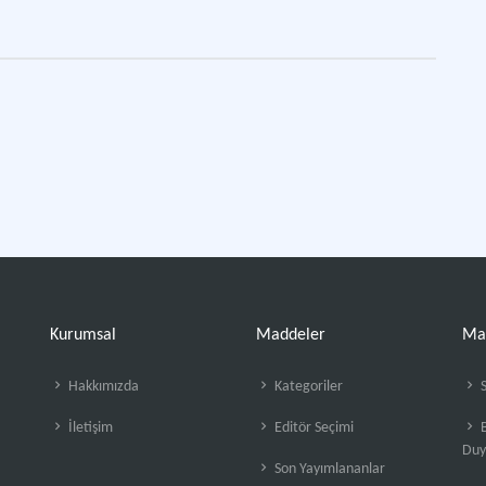
Kurumsal
Maddeler
Ma
Hakkımızda
Kategoriler
S
İletişim
Editör Seçimi
B
Duy
Son Yayımlananlar