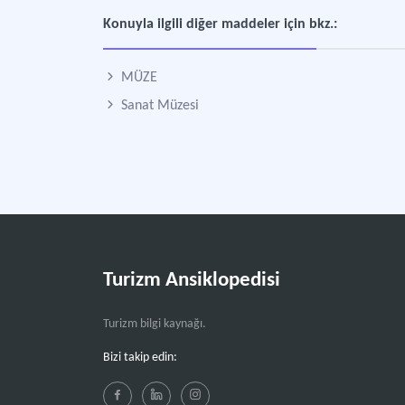
Konuyla ilgili diğer maddeler için bkz.:
MÜZE
Sanat Müzesi
Turizm Ansiklopedisi
Turizm bilgi kaynağı.
Bizi takip edin: