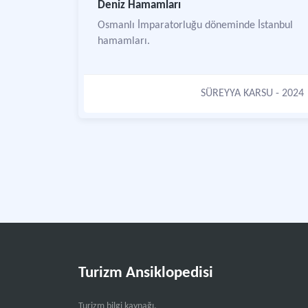
Deniz Hamamları
Osmanlı İmparatorluğu döneminde İstanbul
hamamları.
SÜREYYA KARSU
- 2024
Turizm Ansiklopedisi
Turizm bilgi kaynağı.