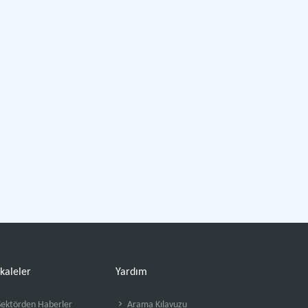
kaleler
Yardım
ektörden Haberler
Arama Kılavuzu