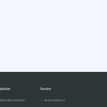
kaleler
Yardım
ektörden Haberler
Arama Kılavuzu