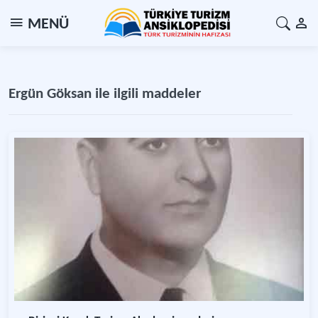
MENÜ
Ergün Göksan ile ilgili maddeler