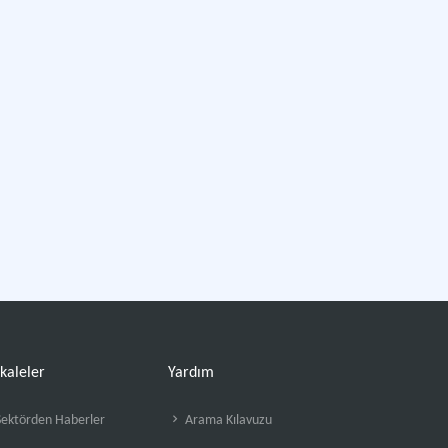
kaleler
Yardım
ektörden Haberler
Arama Kılavuzu