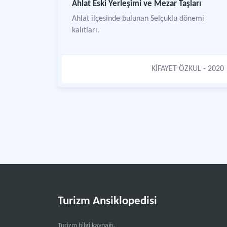
Ahlat Eski Yerleşimi ve Mezar Taşları
Ahlat ilçesinde bulunan Selçuklu dönemi
kalıtları.
KİFAYET ÖZKUL
- 2020
Turizm Ansiklopedisi
Turizm bilgi kaynağı.