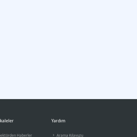
kaleler
Yardım
ektörden Haberler
Arama Kılavuzu