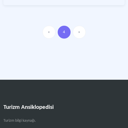
«
4
»
Turizm Ansiklopedisi
Turizm bilgi kaynağı.