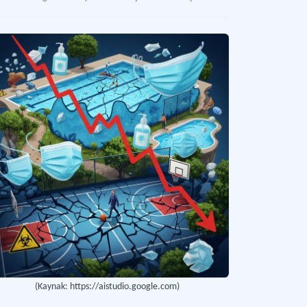
e Rekreasyonu
 üyelerinin birlikte geçirdiği serbest zaman aktiviteleri ve eğlenceli etkinlikler arac
rlanabilir Rekreasyon
engelli bireylerin hem de ileri yaş/ hamilelik gibi durumlar sebebiyle hareket kıs
(Kaynak: https://aistudio.google.com)