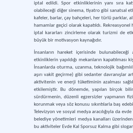
iptal edildi. Spor etkinliklerinin yanı sıra ka
olabileceği diğer sinema, tiyatro gibi sanatsal et
kafeler, barlar, çay bahçeleri, her türlü parklar, 
hamamlar geçici olarak kapatıldı. Rekreasyonel
iptal kararları zincirleme olarak turizmi de etk
büyük bir motivasyon kaynağıdır.
İnsanların hareket içerisinde bulunabileceği 
etkinliklerin yapıldığı mekanların kapatılması kiş
İnsanlarda oturma, uzanma, teknolojik bağımlılığ
aşırı vakit geçirme) gibi sedanter davranışlar ar
aktivitenin ve enerji tüketiminin azalması sağ
etkilemiştir. Bu dönemde, yapılan birçok bili
sürdürmenin, düzenli egzersizler yapmanın fizi
korunmak veya söz konusu sıkıntılarla baş edebil
Televizyon ve sosyal medya aracılığıyla da evde ya
belediye yönetimleri medya kanalları üzerinden 
bu aktiviteler Evde Kal Sporsuz Kalma gibi slogan