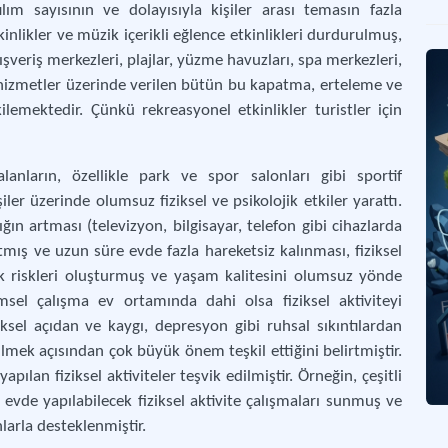
tılım sayısının ve dolayısıyla kişiler arası temasın fazla
kinlikler ve müzik içerikli eğlence etkinlikleri durdurulmuş,
Ail
alışveriş merkezleri, plajlar, yüzme havuzları, spa merkezleri,
Aile
 hizmetler üzerinde verilen bütün bu kapatma, erteleme ve
ilemektedir. Çünkü rekreasyonel etkinlikler turistler için
Uya
Hem 
alanların, özellikle park ve spor salonları gibi sportif
iler üzerinde olumsuz fiziksel ve psikolojik etkiler yarattı.
ın artması (televizyon, bilgisayar, telefon gibi cihazlarda
tmış ve uzun süre evde fazla hareketsiz kalınması, fiziksel
lık riskleri oluşturmuş ve yaşam kalitesini olumsuz yönde
msel çalışma ev ortamında dahi olsa fiziksel aktiviteyi
ksel açıdan ve kaygı, depresyon gibi ruhsal sıkıntılardan
mek açısından çok büyük önem teşkil ettiğini belirtmiştir.
pılan fiziksel aktiviteler teşvik edilmiştir. Örneğin, çeşitli
evde yapılabilecek fiziksel aktivite çalışmaları sunmuş ve
larla desteklenmiştir.