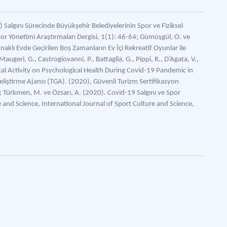
) Salgını Sürecinde Büyükşehir Belediyelerinin Spor ve Fiziksel
or Yönetimi Araştırmaları Dergisi, 1(1): 46-64; Gümüşgül, O. ve
klı Evde Geçirilen Boş Zamanların Ev İçi Rekreatif Oyunlar ile
augeri, G., Castrogiovanni, P., Battaglia, G., Pippi, R., D’Agata, V.,
al Activity on Psychological Health During Covid-19 Pandemic in
Geliştirme Ajansı (TGA). (2020), Güvenli Turizm Sertifikasyon
); Türkmen, M. ve Özsarı, A. (2020). Covid-19 Salgını ve Spor
e and Science, International Journal of Sport Culture and Science,