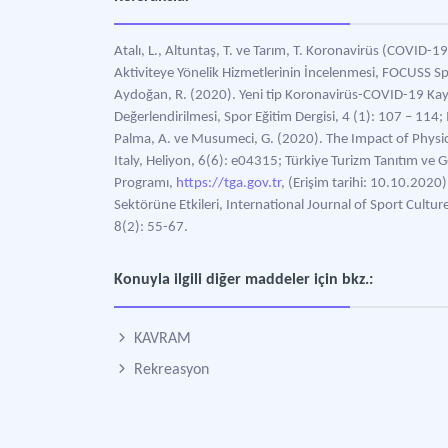
Atalı, L., Altuntaş, T. ve Tarım, T. Koronavirüs (COVID-19
Aktiviteye Yönelik Hizmetlerinin İncelenmesi, FOCUSS Sp
Aydoğan, R. (2020). Yeni tip Koronavirüs-COVID-19 Kayna
Değerlendirilmesi, Spor Eğitim Dergisi, 4 (1): 107 – 114; M
Palma, A. ve Musumeci, G. (2020). The Impact of Physic
Italy, Heliyon, 6(6): e04315; Türkiye Turizm Tanıtım ve 
Programı,
https://tga.gov.tr
, (Erişim tarihi: 10.10.2020
Sektörüne Etkileri, International Journal of Sport Cultur
8(2): 55-67.
Konuyla ilgili diğer maddeler için bkz.:
KAVRAM
Rekreasyon