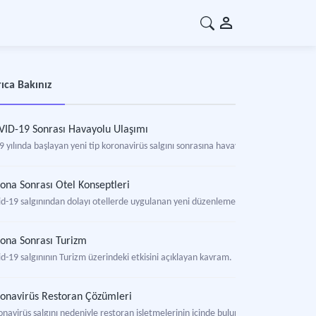
ıca Bakınız
ID-19 Sonrası Havayolu Ulaşımı
9 yılında başlayan yeni tip koronavirüs salgını sonrasına havayolu ulaşımında ya
ona Sonrası Otel Konseptleri
id-19 salgınından dolayı otellerde uygulanan yeni düzenlemeleri ifade eden bir k
ona Sonrası Turizm
d-19 salgınının Turizm üzerindeki etkisini açıklayan kavram.
onavirüs Restoran Çözümleri
onavirüs salgını nedeniyle restoran işletmelerinin içinde bulunduğu durumdan kurtu