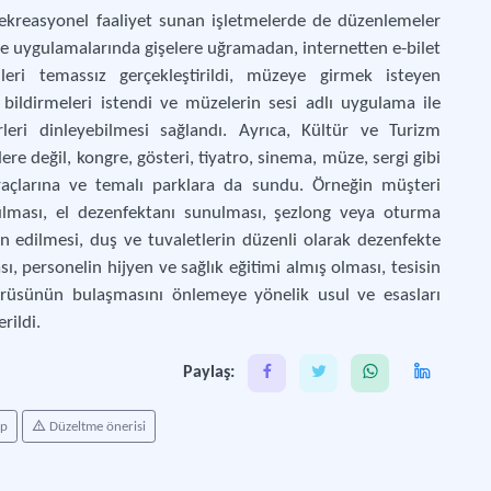
ekreasyonel faaliyet sunan işletmelerde de düzenlemeler
ze uygulamalarında gişelere uğramadan, internetten e-bilet
eri temassız gerçekleştirildi, müzeye girmek isteyen
ildirmeleri istendi ve müzelerin sesi adlı uygulama ile
erleri dinleyebilmesi sağlandı. Ayrıca, Kültür ve Turizm
lere değil, kongre, gösteri, tiyatro, sinema, müze, sergi gibi
araçlarına ve temalı parklara da sundu. Örneğin müşteri
pılması, el dezenfektanı sunulması, şezlong veya oturma
n edilmesi, duş ve tuvaletlerin düzenli olarak dezenfekte
sı, personelin hijyen ve sağlık eğitimi almış olması, tesisin
irüsünün bulaşmasını önlemeye yönelik usul ve esasları
rildi.
Paylaş:
ap
Düzeltme önerisi