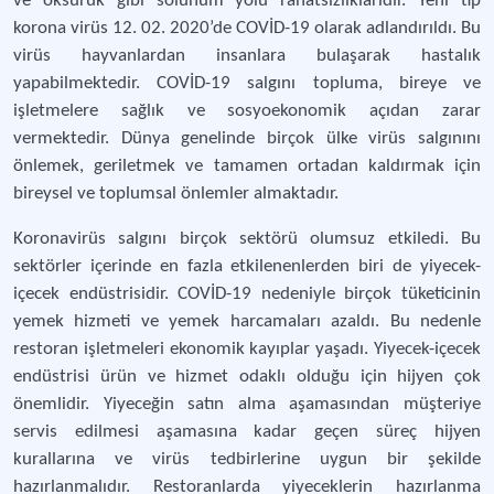
ve öksürük gibi solunum yolu rahatsızlıklarıdır. Yeni tip
korona virüs 12. 02. 2020’de COVİD-19 olarak adlandırıldı. Bu
virüs hayvanlardan insanlara bulaşarak hastalık
yapabilmektedir. COVİD-19 salgını topluma, bireye ve
işletmelere sağlık ve sosyoekonomik açıdan zarar
vermektedir. Dünya genelinde birçok ülke virüs salgınını
önlemek, geriletmek ve tamamen ortadan kaldırmak için
bireysel ve toplumsal önlemler almaktadır.
Koronavirüs salgını birçok sektörü olumsuz etkiledi. Bu
sektörler içerinde en fazla etkilenenlerden biri de yiyecek-
içecek endüstrisidir. COVİD-19 nedeniyle birçok tüketicinin
yemek hizmeti ve yemek harcamaları azaldı. Bu nedenle
restoran işletmeleri ekonomik kayıplar yaşadı. Yiyecek-içecek
endüstrisi ürün ve hizmet odaklı olduğu için hijyen çok
önemlidir. Yiyeceğin satın alma aşamasından müşteriye
servis edilmesi aşamasına kadar geçen süreç hijyen
kurallarına ve virüs tedbirlerine uygun bir şekilde
hazırlanmalıdır. Restoranlarda yiyeceklerin hazırlanma