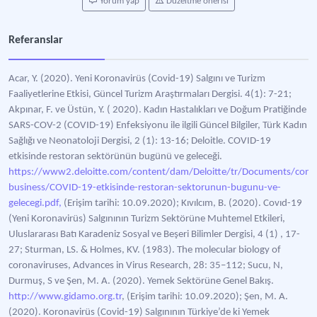
Yorum yap
Düzeltme önerisi
Referanslar
Acar, Y. (2020). Yeni Koronavirüs (Covid-19) Salgını ve Turizm
Faaliyetlerine Etkisi, Güncel Turizm Araştırmaları Dergisi. 4(1): 7-21;
Akpınar, F. ve Üstün, Y. ( 2020). Kadın Hastalıkları ve Doğum Pratiğinde
SARS-COV-2 (COVID-19) Enfeksiyonu ile ilgili Güncel Bilgiler, Türk Kadın
Sağlığı ve Neonatoloji Dergisi, 2 (1): 13-16; Deloitle. COVID-19
etkisinde restoran sektörünün bugünü ve geleceği.
https://www2.deloitte.com/content/dam/Deloitte/tr/Documents/cons
business/COVID-19-etkisinde-restoran-sektorunun-bugunu-ve-
gelecegi.pdf,
(Erişim tarihi: 10.09.2020); Kıvılcım, B. (2020). Covıd-19
(Yeni Koronavirüs) Salgınının Turizm Sektörüne Muhtemel Etkileri,
Uluslararası Batı Karadeniz Sosyal ve Beşeri Bilimler Dergisi, 4 (1) , 17-
27; Sturman, LS. & Holmes, KV. (1983). The molecular biology of
coronaviruses, Advances in Virus Research, 28: 35–112; Sucu, N,
Durmuş, S ve Şen, M. A. (2020). Yemek Sektörüne Genel Bakış.
http://www.gidamo.org.tr
, (Erişim tarihi: 10.09.2020); Şen, M. A.
(2020). Koronavirüs (Covid-19) Salgınının Türkiye’de ki Yemek