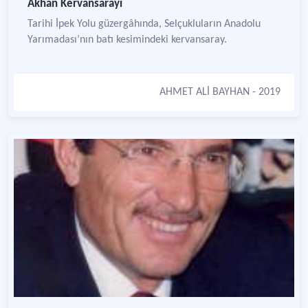
Akhan Kervansarayı
Tarihi İpek Yolu güzergâhında, Selçukluların Anadolu
Yarımadası’nın batı kesimindeki kervansaray.
AHMET ALİ BAYHAN
- 2019